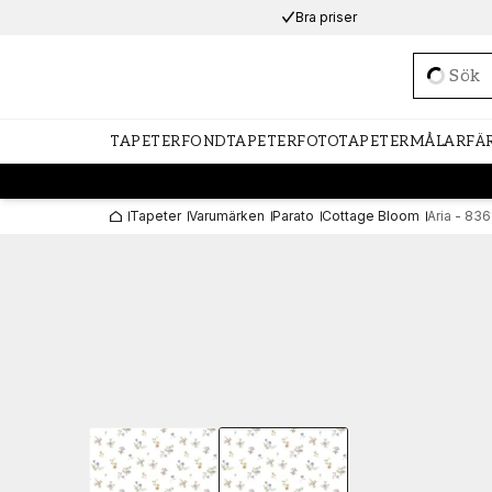
Bra priser
Loadi
TAPETER
FONDTAPETER
FOTOTAPETER
MÅLARFÄ
Tapeter
Varumärken
Parato
Cottage Bloom
Aria - 836