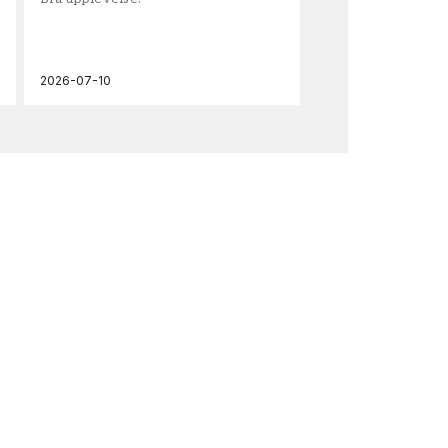
och
2026-07-10
202