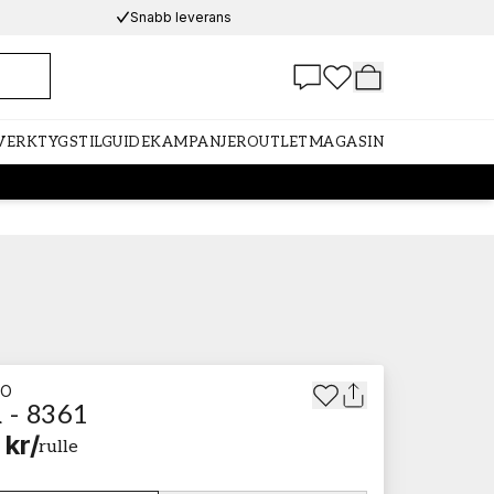
Snabb leverans
 VERKTYG
STILGUIDE
KAMPANJER
OUTLET
MAGASIN
TO
 - 8361
 kr
/
rulle