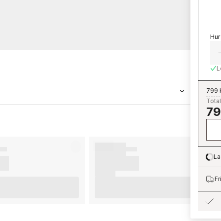
Hur
L
799 
Total
79
pet med måtten 0,53 x 10,05 m. Tapeten Aria -
nen Cottage Bloom som du kan beställa enkelt
är enkla att sätta upp. För bästa slutresultat
tt ta del av våra råd som ger dig bra tips på
La
Lo
börjar tapetsera och vilka eventuella
 du påbörjar din tapetsering. Vi önskar dig
Fr
ter från Parato.