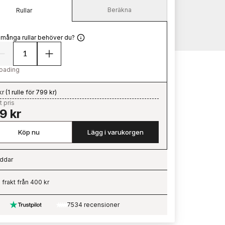
Beräkna
Rullar
 många rullar behöver du?
oading
kr
(
1 rulle för 799 kr
)
t pris
9 kr
Köp nu
Lägg i varukorgen
ddar
ading…
i frakt från 400 kr
7534 recensioner