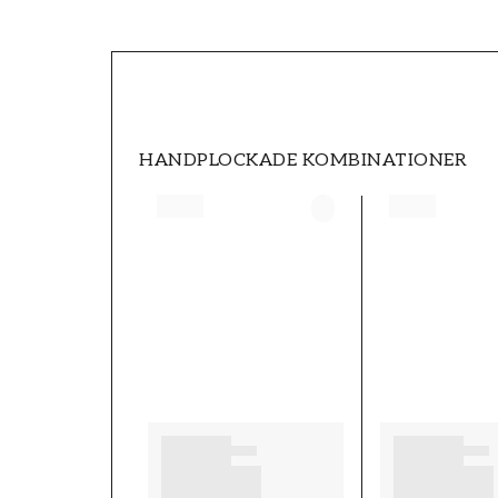
SKU
FT0597-8361
STIL
Romantisk
HANDPLOCKADE KOMBINATIONER
HÖJD (m)
10,05
KOLLEKTION
Cottage bloom
MÖNSTER HÖJD (cm)
17,7
MÖNSTERPASSNING
Rak