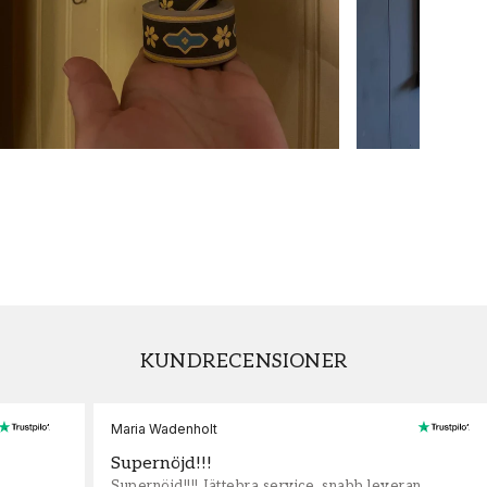
KUNDRECENSIONER
Maria Wadenholt
Supernöjd!!!
Supernöjd!!!! Jättebra service, snabb leveran,