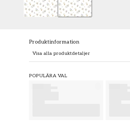
Produktinformation
Visa alla produktdetaljer
Tapeten Aria - 8361 från Parato är en ta
POPULÄRA VAL
8361 tillhör den populära tapetkollektio
och prisvärt hos oss. Tapeter från Parato 
av din tapetsering rekommenderar vi dig a
vad som är viktigt att tänka på innan du 
förberedelser du behöver genomföra innan
mycket nöje och glädje med dina nya tape
Produktdetaljer