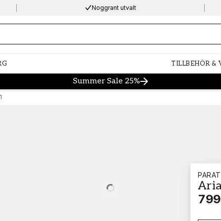
Noggrant utvalt
ng…
RG
TILLBEHÖR &
Summer Sale 25%
1
PARA
Aria
Loading…
799