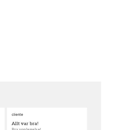
cliente
Ann
Allt var bra!
Sn
Bra upplevelse!
Sna