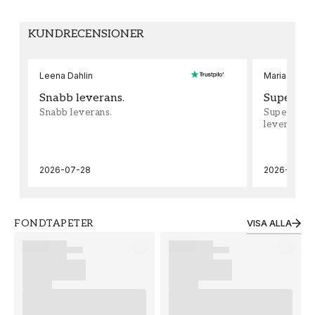
KUNDRECENSIONER
Leena Dahlin
Maria Waden
Snabb leverans.
Supernöjd
Snabb leverans.
Supernöjd!!
leveran, sup
2026-07-28
2026-07-22
FONDTAPETER
VISA ALLA