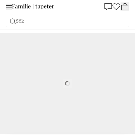
Summer Sale 25%
Sök
Tapeter
Varumärken
Scandza
Scandza
Bea Blue - 1049501-04
Loading…