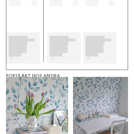
tänka på innan du börjar tapetsera och vilka
eventuella förberedelser du behöver
genomföra innan du påbörjar din tapetsering.
Vi önskar dig mycket nöje och glädje med dina
nya tapeter från Scandza.
Produktdetaljer
SKU
RUM
FT05B6-1049501-0
Vardagsrum
4
POPULÄRT HOS ANDRA
VARUMÄRKE
STIL
Scandza
Svenska, Klassisk
BREDD (m)
HÖJD (m)
0,5
10,05
MÖNSTER
KOLLEKTION
Blad
Scandza