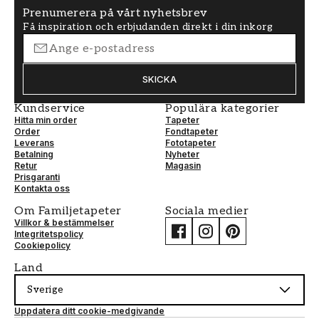
Prenumerera på vårt nyhetsbrev
Få inspiration och erbjudanden direkt i din inkorg
SKICKA
Kundservice
Populära kategorier
Hitta min order
Tapeter
Order
Fondtapeter
Leverans
Fototapeter
Betalning
Nyheter
Retur
Magasin
Prisgaranti
Kontakta oss
Om Familjetapeter
Sociala medier
Villkor & bestämmelser
Integritetspolicy
Cookiepolicy
Land
Sverige
Uppdatera ditt cookie-medgivande