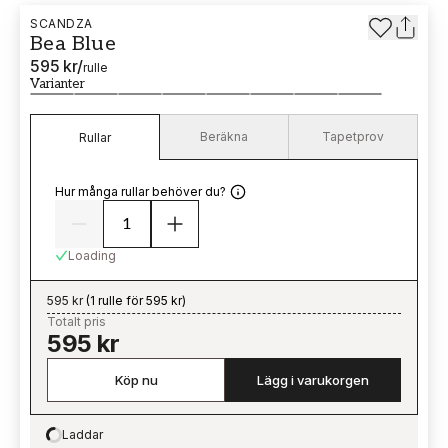
SCANDZA
Bea Blue
595 kr
/
rulle
Varianter
Beräkna
Tapetprov
Rullar
Hur många rullar behöver du?
Loading
595 kr
(
1 rulle för 595 kr
)
Totalt pris
595 kr
Köp nu
Lägg i varukorgen
Laddar
Loading…