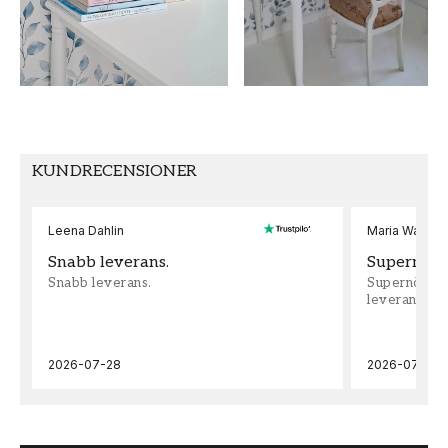
FÄRG
MÖNSTER HÖJD (cm)
Blå
50
TAPETTYP
MÖNSTERPASSNING
Non-Woven
Rak
KUNDRECENSIONER
Leena Dahlin
Maria Wadenh
Snabb leverans.
Supernöjd!
Snabb leverans.
Supernöjd!!!
leveran, supe
2026-07-28
2026-07-22