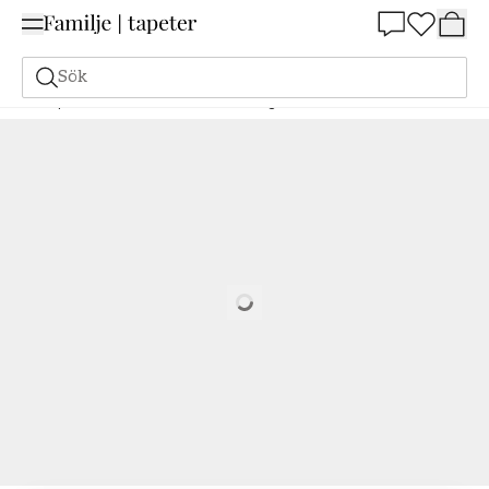
Summer Sale 25%
Sök
Tapeter
Varumärken
Parato
Cottage Bloom
Clio - 8371
Loading…