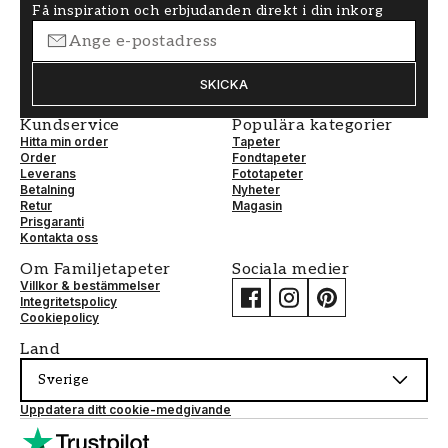
Få inspiration och erbjudanden direkt i din inkorg
SKICKA
Kundservice
Populära kategorier
Hitta min order
Tapeter
Order
Fondtapeter
Leverans
Fototapeter
Betalning
Nyheter
Retur
Magasin
Prisgaranti
Kontakta oss
Om Familjetapeter
Sociala medier
Villkor & bestämmelser
Integritetspolicy
Cookiepolicy
Land
Sverige
Uppdatera ditt cookie-medgivande