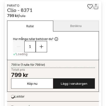
PARATO
Clio - 8371
799 kr
/
rulle
Beräkna
Rullar
Hur många rullar behöver du?
Loading
799 kr
(
1 rulle för 799 kr
)
Totalt pris
799 kr
Köp nu
Lägg i varukorgen
Laddar
Loading…