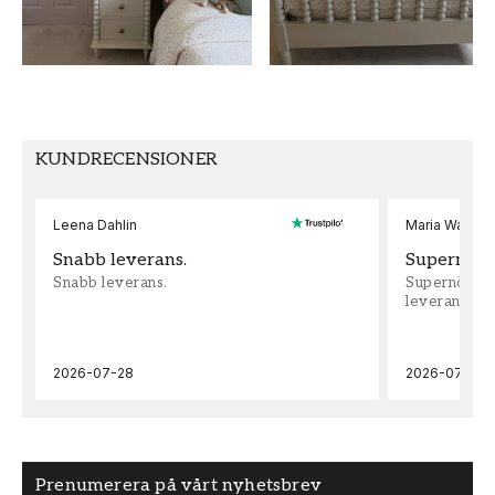
MÖNSTERPASSNING
Rak
KUNDRECENSIONER
Leena Dahlin
Maria Wadenh
Snabb leverans.
Supernöjd!
Snabb leverans.
Supernöjd!!!
leveran, supe
2026-07-28
2026-07-22
Prenumerera på vårt nyhetsbrev