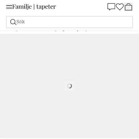
Summer Sale 25%
Sök
Tapeter
Varumärken
Eijffinger
Magnifique
Facet - 351220
Loading…