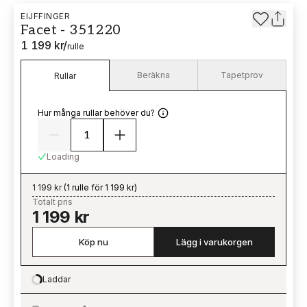
EIJFFINGER
Facet - 351220
1 199 kr
/
rulle
Beräkna
Tapetprov
Rullar
Hur många rullar behöver du?
Loading
1 199 kr
(
1 rulle för 1 199 kr
)
Totalt pris
1 199 kr
Köp nu
Lägg i varukorgen
Laddar
Loading…