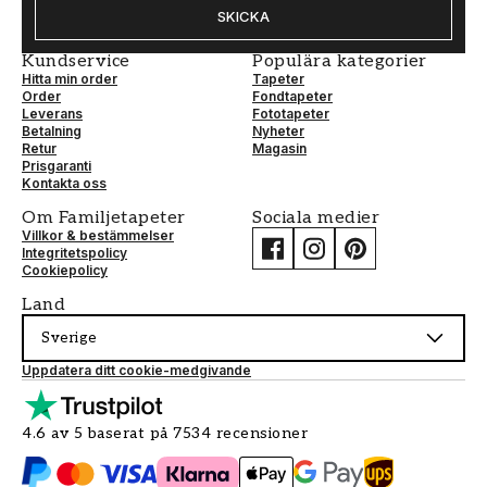
SKICKA
Kundservice
Populära kategorier
Hitta min order
Tapeter
Order
Fondtapeter
Leverans
Fototapeter
Betalning
Nyheter
Retur
Magasin
Prisgaranti
Kontakta oss
Om Familjetapeter
Sociala medier
Villkor & bestämmelser
Integritetspolicy
Cookiepolicy
Land
Sverige
Uppdatera ditt cookie-medgivande
4.6 av 5 baserat på 7534 recensioner