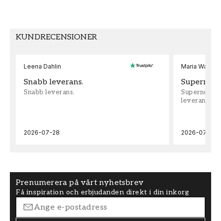
MÖNSTERPASSNING
Rak
KUNDRECENSIONER
Leena Dahlin
Maria Wadenh
Snabb leverans.
Supernöjd!
Snabb leverans.
Supernöjd!!!
leveran, supe
2026-07-28
2026-07-22
Prenumerera på vårt nyhetsbrev
Få inspiration och erbjudanden direkt i din inkorg