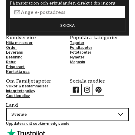
Få inspiration och erbjudanden direkt i din inkorg
SKICKA
Kundservice
Populära kategorier
Hitta min order
Tapeter
Order
Fondtapeter
Leverans
Fototapeter
Betalning
Nyheter
Retur
Magasin
Prisgaranti
Kontakta oss
Om Familjetapeter
Sociala medier
Villkor & bestämmelser
Integritetspolicy
Cookiepolicy
Land
Sverige
Uppdatera ditt cookie-medgivande