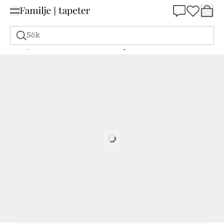
Summer Sale 25%
Sök
Tapeter
Varumärken
Parato
Cottage Bloom
Fascia - 8381
Loading…