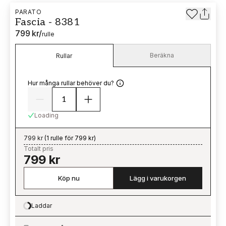
PARATO
Fascia - 8381
799 kr
/
rulle
Beräkna
Rullar
Hur många rullar behöver du?
Loading
799 kr
(
1 rulle för 799 kr
)
Totalt pris
799 kr
Köp nu
Lägg i varukorgen
Laddar
Loading…