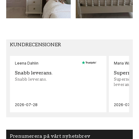
KUNDRECENSIONER
Leena Dahlin
Maria Wadenh
Snabb leverans.
Supernöjd!
Snabb leverans.
Supernöjd!!!
leveran, supe
2026-07-28
2026-07-22
Prenumerera på vårt nyhetsbrev