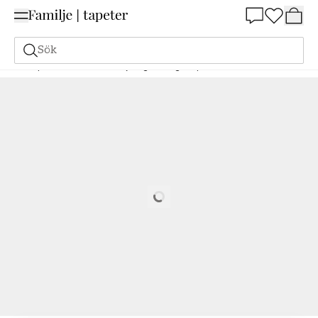
Summer Sale 25%
Sök
Tapeter
Varumärken
Eijffinger
Magnifique
Flourish - 351236
Loading…