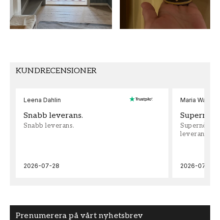
MÖNSTERPASSNING
Förskjuten
KUNDRECENSIONER
Leena Dahlin
Maria Wadenh
Snabb leverans.
Supernöjd!
Snabb leverans.
Supernöjd!!!
leveran, supe
2026-07-28
2026-07-22
Prenumerera på vårt nyhetsbrev