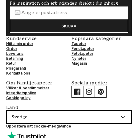
Få inspiration och erbjudanden direkt i din inkorg
SKICKA
Kundservice
Populära kategorier
Hitta min order
Tapeter
Order
Fondtapeter
Leverans
Fototapeter
Betalning
Nyheter
Retur
Magasin
Prisgaranti
Kontakta oss
Om Familjetapeter
Sociala medier
Villkor & bestämmelser
Integritetspolicy
Cookiepolicy
Land
Sverige
Uppdatera ditt cookie-medgivande