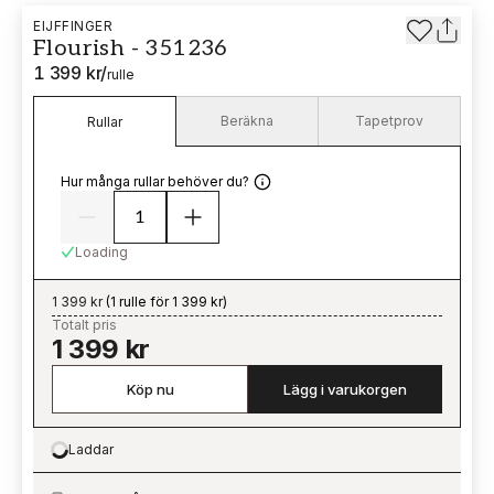
EIJFFINGER
Flourish - 351236
1 399 kr
/
rulle
Beräkna
Tapetprov
Rullar
Hur många rullar behöver du?
Loading
1 399 kr
(
1 rulle för 1 399 kr
)
Totalt pris
1 399 kr
Köp nu
Lägg i varukorgen
Laddar
Loading…