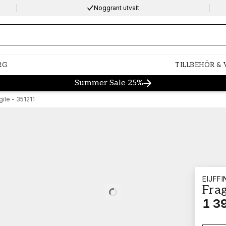
Noggrant utvalt
ng…
RG
TILLBEHÖR &
Summer Sale 25%
gile - 351211
EIJFF
Frag
Loading…
1 39