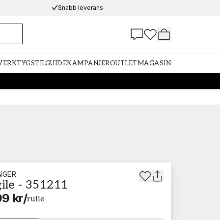
Snabb leverans
 VERKTYG
STILGUIDE
KAMPANJER
OUTLET
MAGASIN
INGER
ile - 351211
9 kr
/
rulle