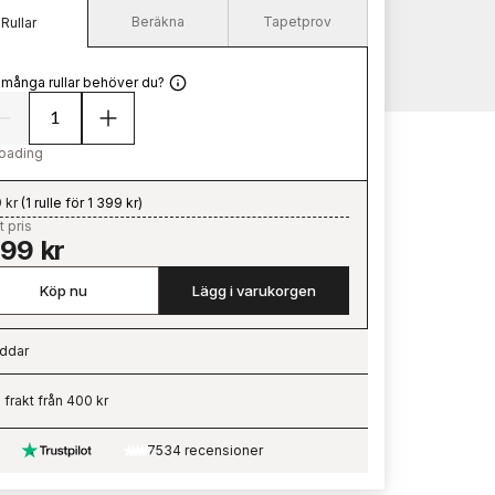
Beräkna
Tapetprov
Rullar
 många rullar behöver du?
oading
 kr
(
1 rulle för 1 399 kr
)
t pris
399 kr
Köp nu
Lägg i varukorgen
ddar
ading…
i frakt från 400 kr
7534 recensioner