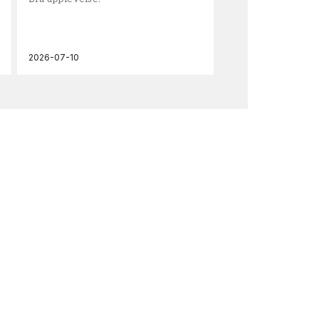
och
2026-07-10
202