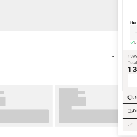
Hur
L
1 399
Total
1 
 Eijffinger ������r en tapet med
ragile - 351211 tillh������r den
agnifique som du kan best������lla
 Tapeter fr������n Eijffinger ������r
La
Lo
�r b������sta slutresultat av din
tt ta del av v������ra r������d som ger
Fr