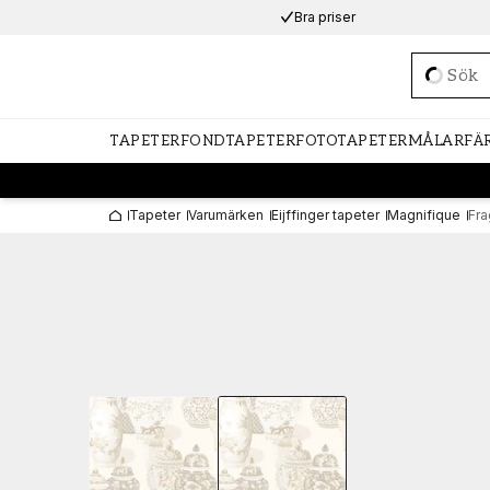
Bra priser
Loadi
TAPETER
FONDTAPETER
FOTOTAPETER
MÅLARFÄ
Tapeter
Varumärken
Eijffinger tapeter
Magnifique
Fra