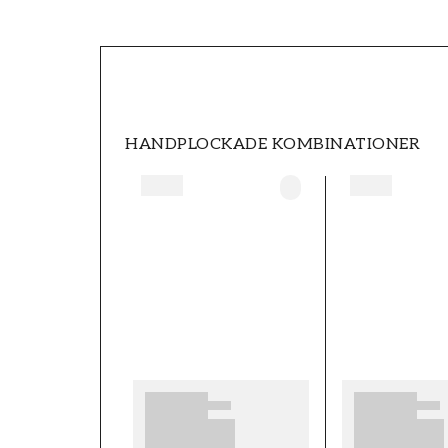
SKU
FT0553-351211
STIL
Modern
HANDPLOCKADE KOMBINATIONER
HÖJD (m)
10
KOLLEKTION
Magnifique
MÖNSTER HÖJD (cm)
64
MÖNSTERPASSNING
Förskjuten