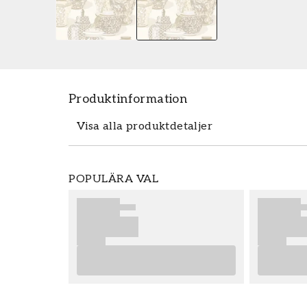
Produktinformation
Visa alla produktdetaljer
Tapeten Fragile - 351211 fr������n
POPULÄRA VAL
m������tten 0,52 x 10 m. Tapeten F
popul������ra tapetkollektionen M
enkelt och prisv������rt hos oss.
enkla att s������tta upp. F�����
tapetsering rekommenderar vi dig a
dig bra tips p�����
Produktdetaljer