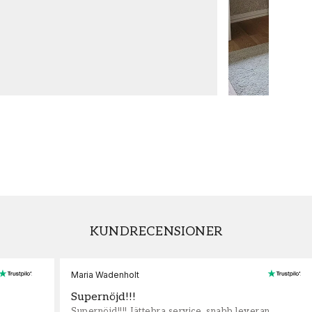
KUNDRECENSIONER
Maria Wadenholt
Supernöjd!!!
Supernöjd!!!! Jättebra service, snabb leveran,