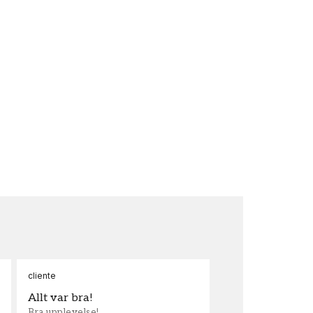
cliente
Ann
Allt var bra!
Sn
Bra upplevelse!
Sna