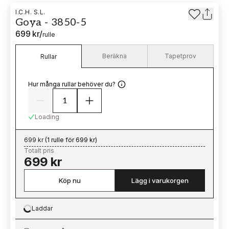
I.C.H. S.L.
Goya - 3850-5
699 kr
/
rulle
Beräkna
Tapetprov
Rullar
Hur många rullar behöver du?
Loading
699 kr
(
1 rulle för 699 kr
)
Totalt pris
699 kr
Köp nu
Lägg i varukorgen
Laddar
Loading…