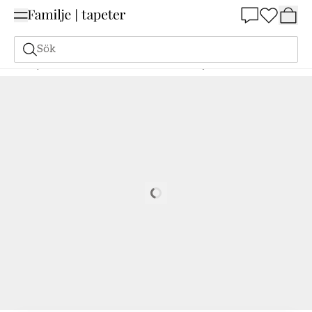
Summer Sale 25%
Sök
Tapeter
Varumärken
I.C.H. S.L.
Atelier
Goya - 3850-5
Loading…