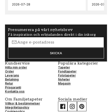
2026-07-28
2026-07-22
MÖNSTERPASSNING
Förskjuten
Prenumerera på vårt nyhetsbrev
Få inspiration och erbjudanden direkt i din inkorg
SKICKA
Kundservice
Populära kategorier
Hitta min order
Tapeter
Order
Fondtapeter
Leverans
Fototapeter
Betalning
Nyheter
Retur
Magasin
Prisgaranti
Kontakta oss
Om Familjetapeter
Sociala medier
Villkor & bestämmelser
Integritetspolicy
Cookiepolicy