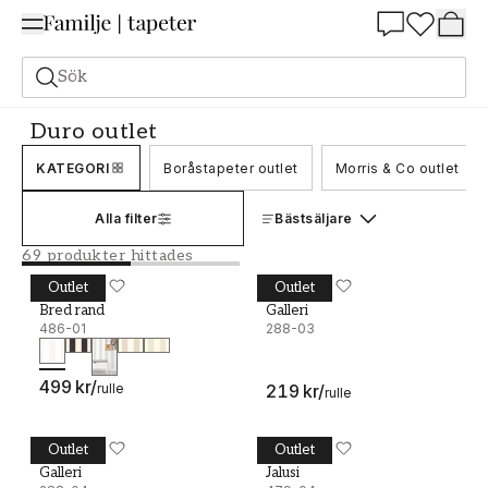
Summer Sale 25%
Sök
Outlet
Duro outlet
Duro outlet
KATEGORI
Boråstapeter outlet
Morris & Co outlet
Alla filter
Bästsäljare
69 produkter hittades
Outlet
Outlet
Bred rand - 486-01
DURO
Galleri - 288-03
DURO
Bred rand
Galleri
486-01
288-03
499 kr
/
rulle
219 kr
/
rulle
Outlet
Outlet
Galleri - 288-04
DURO
Jalusi - 479-04
DURO
Galleri
Jalusi