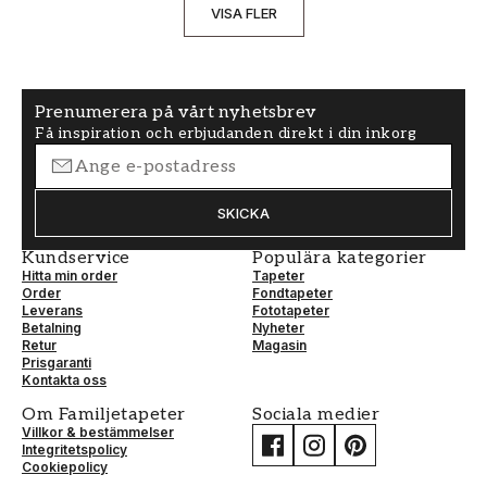
VISA FLER
Prenumerera på vårt nyhetsbrev
Få inspiration och erbjudanden direkt i din inkorg
SKICKA
Kundservice
Populära kategorier
Hitta min order
Tapeter
Order
Fondtapeter
Leverans
Fototapeter
Betalning
Nyheter
Retur
Magasin
Prisgaranti
Kontakta oss
Om Familjetapeter
Sociala medier
Villkor & bestämmelser
Integritetspolicy
Cookiepolicy