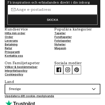
Få inspiration och erbjudanden direkt i din inkorg
SKICKA
Kundservice
Populära kategorier
Hitta min order
Tapeter
Order
Fondtapeter
Leverans
Fototapeter
Betalning
Nyheter
Retur
Magasin
Prisgaranti
Kontakta oss
Om Familjetapeter
Sociala medier
Villkor & bestämmelser
Integritetspolicy
Cookiepolicy
Land
Sverige
Uppdatera ditt cookie-medgivande