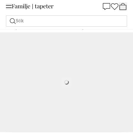
Summer Sale 25%
Sök
Tapeter
Varumärken
Parato
Palermo
Kyma - 27541
Loading…