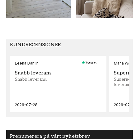
MÖNSTERPASSNING
Förskjuten
KUNDRECENSIONER
Leena Dahlin
Maria Wadenh
Snabb leverans.
Supernöjd!
Snabb leverans.
Supernöjd!!!
leveran, supe
2026-07-28
2026-07-22
Prenumerera på vårt nyhetsbrev