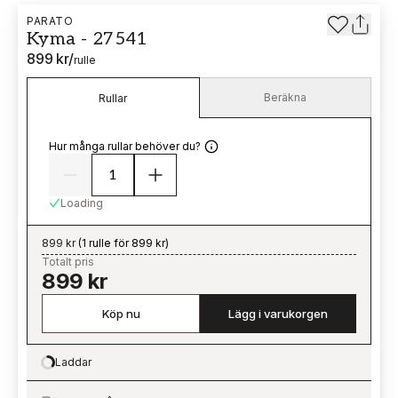
PARATO
Kyma - 27541
899 kr
/
rulle
Beräkna
Rullar
Hur många rullar behöver du?
Loading
899 kr
(
1 rulle för 899 kr
)
Totalt pris
899 kr
Köp nu
Lägg i varukorgen
Laddar
Loading…