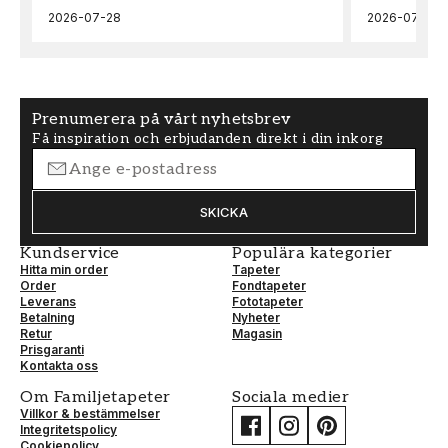
2026-07-28
2026-07-22
MÖNSTERPASSNING
Förskjuten
Prenumerera på vårt nyhetsbrev
Få inspiration och erbjudanden direkt i din inkorg
SKICKA
Kundservice
Populära kategorier
Hitta min order
Tapeter
Order
Fondtapeter
Leverans
Fototapeter
Betalning
Nyheter
Retur
Magasin
Prisgaranti
Kontakta oss
Om Familjetapeter
Sociala medier
Villkor & bestämmelser
Integritetspolicy
Cookiepolicy