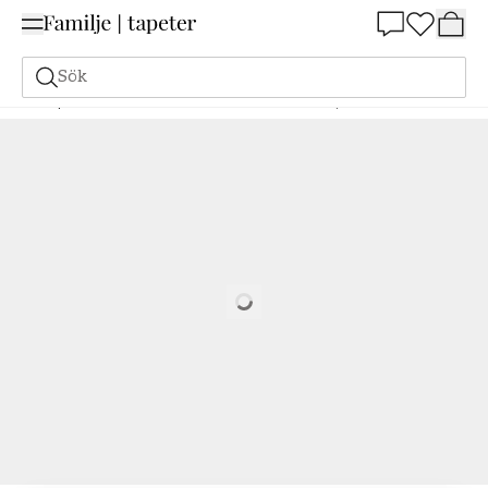
Summer Sale 25%
Sök
Tapeter
Varumärken
I.C.H. S.L.
Atelier
Linen plain - 480-5
Loading…