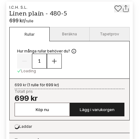
I.C.H. S.L.
Linen plain - 480-5
699 kr
/
rulle
Beräkna
Tapetprov
Rullar
Hur många rullar behöver du?
Loading
699 kr
(
1 rulle för 699 kr
)
Totalt pris
699 kr
Köp nu
Lägg i varukorgen
Laddar
Loading…