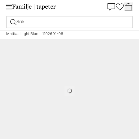
Summer Sale 25%
Sök
Tapeter
Varumärken
Scandza
Scandza
Mattias Light Blue - 1102601-08
Loading…