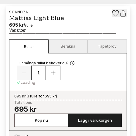
SCANDZA
Mattias Light Blue
695 kr
/
rulle
Varianter
Beräkna
Tapetprov
Rullar
Hur många rullar behöver du?
Loading
695 kr
(
1 rulle för 695 kr
)
Totalt pris
695 kr
Köp nu
Lägg i varukorgen