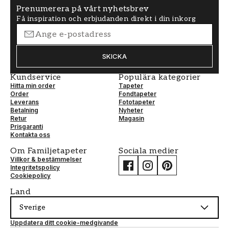
Prenumerera på vårt nyhetsbrev
Få inspiration och erbjudanden direkt i din inkorg
SKICKA
Kundservice
Populära kategorier
Hitta min order
Tapeter
Order
Fondtapeter
Leverans
Fototapeter
Betalning
Nyheter
Retur
Magasin
Prisgaranti
Kontakta oss
Om Familjetapeter
Sociala medier
Villkor & bestämmelser
Integritetspolicy
Cookiepolicy
Land
Sverige
Uppdatera ditt cookie-medgivande