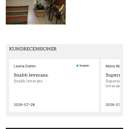
Blommig
Scandza
FÄRG
MÖNSTER HÖJD (cm)
Blå
50
TAPETTYP
MÖNSTERPASSNING
Non-Woven
Rak
KUNDRECENSIONER
Leena Dahlin
Maria Wadenh
Snabb leverans.
Supernöjd!
Snabb leverans.
Supernöjd!!!
leveran, supe
2026-07-28
2026-07-22