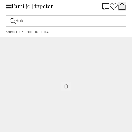
Summer Sale 25%
Sök
Tapeter
Varumärken
Scandza
Scandza
Milou Blue - 1088601-04
Loading…