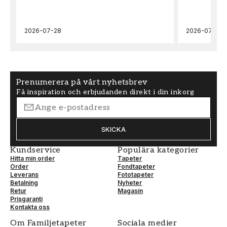
Blommig
Scandza
FÄRG
2026-07-28
MÖNSTER HÖJD (cm)
2026-07-22
Blå
50
TAPETTYP
MÖNSTERPASSNING
Non-Woven
Rak
Prenumerera på vårt nyhetsbrev
Få inspiration och erbjudanden direkt i din inkorg
SKICKA
Kundservice
Populära kategorier
Hitta min order
Tapeter
Order
Fondtapeter
Leverans
Fototapeter
Betalning
Nyheter
Retur
Magasin
Prisgaranti
Kontakta oss
Om Familjetapeter
Sociala medier