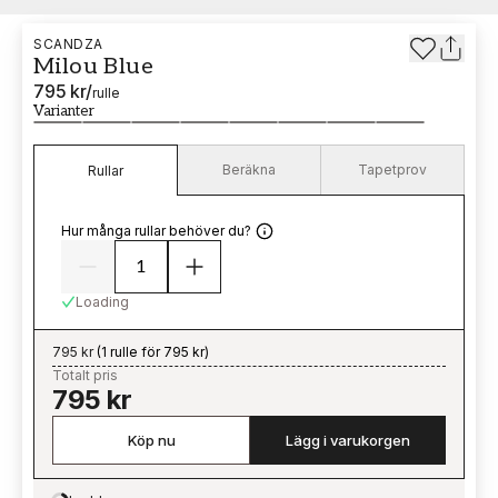
SCANDZA
Milou Blue
795 kr
/
rulle
Varianter
Beräkna
Tapetprov
Rullar
Hur många rullar behöver du?
Loading
795 kr
(
1 rulle för 795 kr
)
Totalt pris
795 kr
Köp nu
Lägg i varukorgen