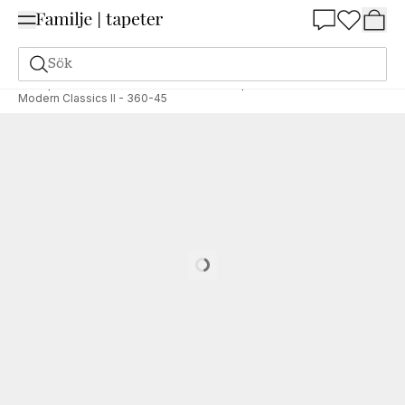
Summer Sale 25%
Sök
Tapeter
Varumärken
Decor Maison-tapeter
Modern Classics II
Modern Classics II - 360-45
Loading…