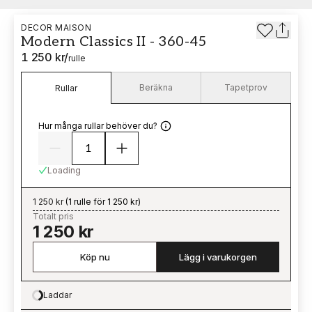
DECOR MAISON
Modern Classics II - 360-45
1 250 kr
/
rulle
Beräkna
Tapetprov
Rullar
Hur många rullar behöver du?
Loading
1 250 kr
(
1 rulle för 1 250 kr
)
Totalt pris
1 250 kr
Köp nu
Lägg i varukorgen
Laddar
Loading…