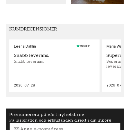
MÖNSTER HÖJD (cm)
TAPETTYP
26,5
Non-Woven
MÖNSTERPASSNING
KUNDRECENSIONER
Rak
Leena Dahlin
Maria Wadenh
Snabb leverans.
Supernöjd!
Snabb leverans.
Supernöjd!!!
leveran, supe
2026-07-28
2026-07-22
Prenumerera på vårt nyhetsbrev
Få inspiration och erbjudanden direkt i din inkorg