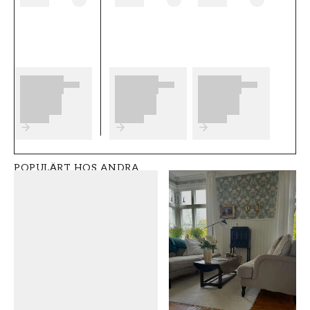
b������sta slutresultat av din
tapetsering rekommenderar vi dig att ta del
av v������ra r������d som ger dig
bra tips p������
Produktdetaljer
SKU
VARUMÄRKE
FT0535-360-45
Decor Maison
POPULÄRT HOS ANDRA
STIL
BREDD (m)
Klassisk
0,53
HÖJD (m)
MÖNSTER
10,05
Blad
KOLLEKTION
FÄRG
Modern classics ii
Grön