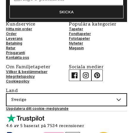
SKICKA
Kundservice
Populära kategorier
Hitta min order
Tapeter
Order
Fondtapeter
Leverans
Fototapeter
Betalning
Nyheter
Retur
Magasin
Prisgaranti
Kontakta oss
Om Familjetapeter
Sociala medier
Villkor & bestämmelser
Integritetspolicy
Cookiepolicy
Land
Sverige
Uppdatera ditt cookie-medgivande
4.6 av 5 baserat på 7534 recensioner