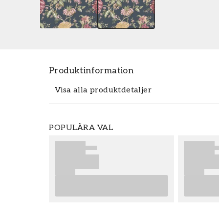
Produktinformation
Visa alla produktdetaljer
Tapeten Ninfa - 8308 från Parato är en 
POPULÄRA VAL
Ninfa - 8308 tillhör den populära tapetk
enkelt och prisvärt hos oss. Tapeter från 
slutresultat av din tapetsering rekommend
bra tips på vad som är viktigt att tänka p
eventuella förberedelser du behöver gen
önskar dig mycket nöje och glädje med di
Produktdetaljer