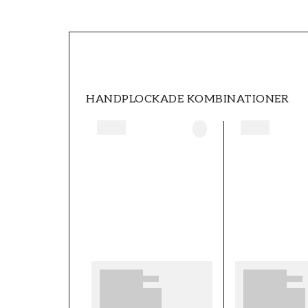
SKU
FT0597-8308
STIL
Romantisk
HANDPLOCKADE KOMBINATIONER
HÖJD (m)
10,05
KOLLEKTION
Cottage bloom
MÖNSTER HÖJD (cm)
53
MÖNSTERPASSNING
Rak