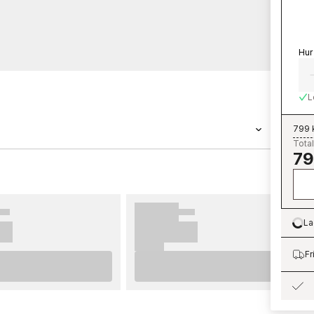
Hur
L
799 
Total
79
tapet med måtten 0,53 x 10,05 m. Tapeten
ollektionen Cottage Bloom som du kan beställa
Parato är enkla att sätta upp. För bästa
erar vi dig att ta del av våra råd som ger dig
La
Lo
å innan du börjar tapetsera och vilka
omföra innan du påbörjar din tapetsering. Vi
Fr
na nya tapeter från Parato.