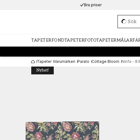
Bra priser
Loadi
TAPETER
FONDTAPETER
FOTOTAPETER
MÅLARFÄ
Tapeter
Varumärken
Parato
Cottage Bloom
Ninfa - 8
Nyhet!