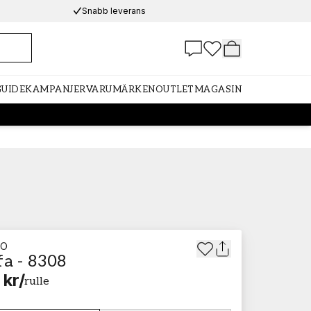
Snabb leverans
GUIDE
KAMPANJER
VARUMÄRKEN
OUTLET
MAGASIN
TO
fa - 8308
 kr
/
rulle