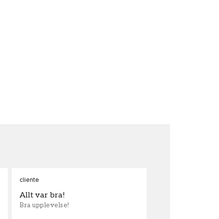
cliente
Ann
Allt var bra!
Sn
Bra upplevelse!
Sna
och