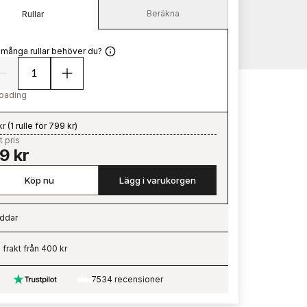
Beräkna
Rullar
 många rullar behöver du?
oading
kr
(
1 rulle för 799 kr
)
t pris
9 kr
Köp nu
Lägg i varukorgen
ddar
ading…
i frakt från 400 kr
7534 recensioner