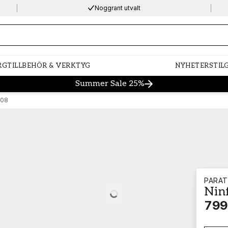
Noggrant utvalt
ng…
RG
TILLBEHÖR & VERKTYG
NYHETER
STIL
Summer Sale 25%
308
PARA
Nin
Loading…
799