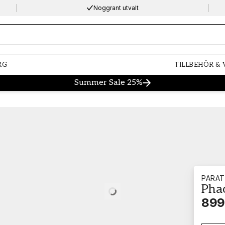
Noggrant utvalt
ng…
RG
TILLBEHÖR &
Summer Sale 25%
PARA
Pha
Loading…
899