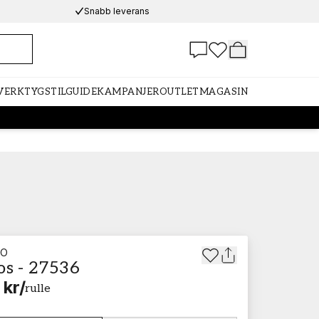
Snabb leverans
 VERKTYG
STILGUIDE
KAMPANJER
OUTLET
MAGASIN
TO
os - 27536
 kr
/
rulle