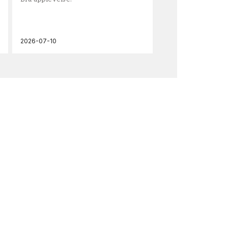
och
2026-07-10
202