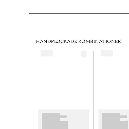
SKU
FT0597-27536
STIL
Geometrisk
HANDPLOCKADE KOMBINATIONER
HÖJD (m)
10,05
KOLLEKTION
Palermo
MÖNSTER HÖJD (cm)
53
MÖNSTERPASSNING
Förskjuten