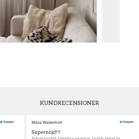
KUNDRECENSIONER
Maria Wadenholt
Supernöjd!!!
Supernöjd!!!! Jättebra service, snabb leveran,