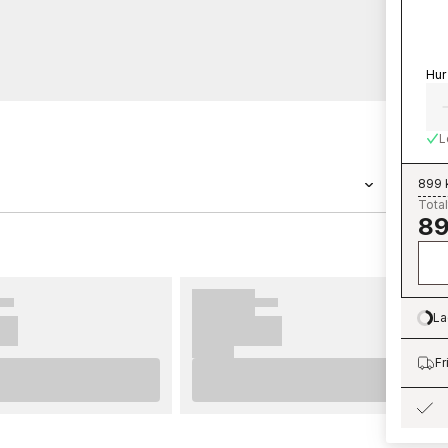
Hur
L
899 
Total
89
 tapet med måtten 0,53 x 10,05 m. Tapeten
kollektionen Palermo som du kan beställa
Parato är enkla att sätta upp. För bästa
erar vi dig att ta del av våra råd som ger dig
La
Lo
å innan du börjar tapetsera och vilka
omföra innan du påbörjar din tapetsering. Vi
Fr
na nya tapeter från Parato.