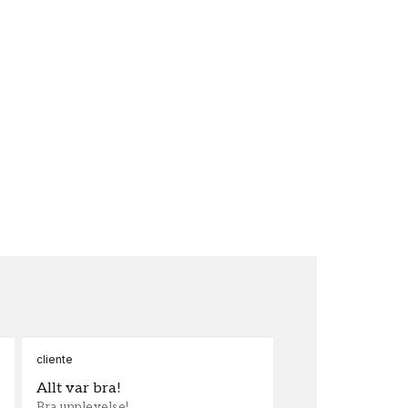
cliente
Ann
Allt var bra!
Sn
Bra upplevelse!
Sna