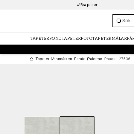
Bra priser
Loadi
TAPETER
FONDTAPETER
FOTOTAPETER
MÅLARFÄ
Tapeter
Varumärken
Parato
Palermo
Phaos - 27536