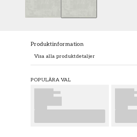
Produktinformation
Visa alla produktdetaljer
Tapeten Phaos - 27536 från Parato är en
POPULÄRA VAL
Phaos - 27536 tillhör den populära tapet
enkelt och prisvärt hos oss. Tapeter från 
slutresultat av din tapetsering rekommend
bra tips på vad som är viktigt att tänka p
eventuella förberedelser du behöver gen
önskar dig mycket nöje och glädje med di
Produktdetaljer