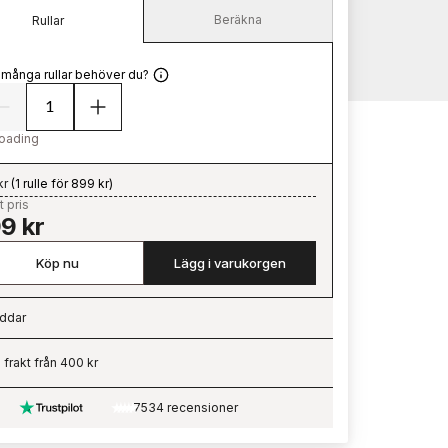
Beräkna
Rullar
 många rullar behöver du?
oading
kr
(
1 rulle för 899 kr
)
t pris
9 kr
Köp nu
Lägg i varukorgen
ddar
ading…
i frakt från 400 kr
7534 recensioner