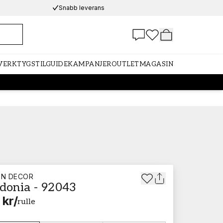
Snabb leverans
 VERKTYG
STILGUIDE
KAMPANJER
OUTLET
MAGASIN
EN DECOR
idonia - 92043
 kr
/
rulle