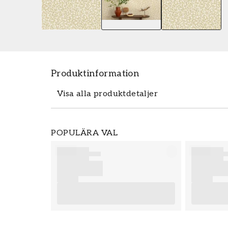
Produktinformation
Visa alla produktdetaljer
Tapeten Posidonia - 92043 fr�����
POPULÄRA VAL
m������tten 0,53 x 10 m. Tapeten P
popul������ra tapetkollektionen W
enkelt och prisv������rt hos oss. 
������r enkla att s������tta
slutresultat av din tapetsering rekomm
r������d som ger dig bra tips p
Produktdetaljer