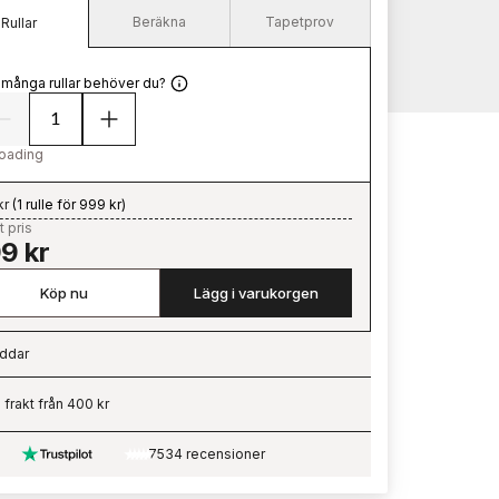
Beräkna
Tapetprov
Rullar
 många rullar behöver du?
oading
kr
(
1 rulle för 999 kr
)
t pris
9 kr
Köp nu
Lägg i varukorgen
ddar
ading…
i frakt från 400 kr
7534 recensioner