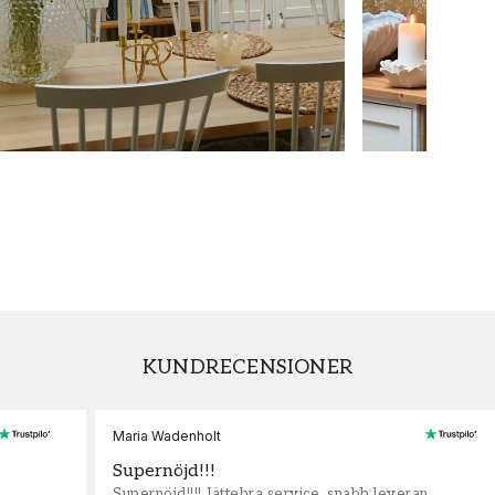
KUNDRECENSIONER
Maria Wadenholt
Supernöjd!!!
Supernöjd!!!! Jättebra service, snabb leveran,