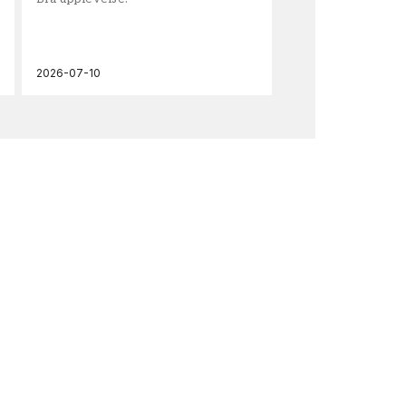
och
2026-07-10
202