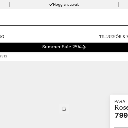
Noggrant utvalt
ng…
RG
TILLBEHÖR &
Summer Sale 25%
8313
PARA
Ros
Loading…
799