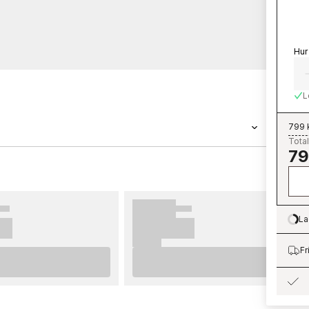
Hur
L
799 
Total
79
 tapet med måtten 0,53 x 10,05 m. Tapeten
tkollektionen Cottage Bloom som du kan
ter från Parato är enkla att sätta upp. För
kommenderar vi dig att ta del av våra råd som
La
Lo
 tänka på innan du börjar tapetsera och vilka
omföra innan du påbörjar din tapetsering. Vi
Fr
na nya tapeter från Parato.