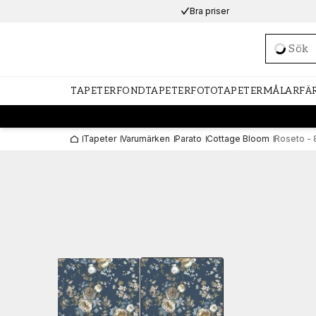
Bra priser
Loadi
TAPETER
FONDTAPETER
FOTOTAPETER
MÅLARFÄ
Tapeter
Varumärken
Parato
Cottage Bloom
Roseto - 