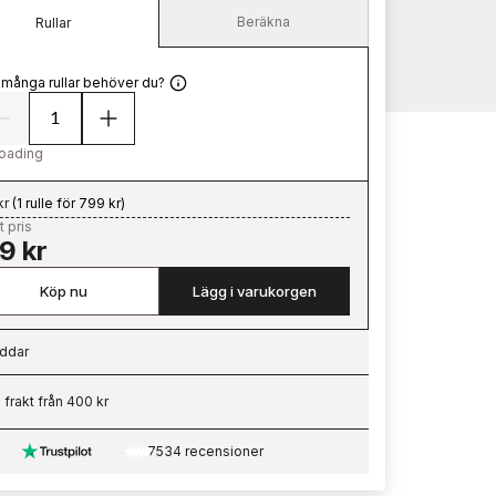
Beräkna
Rullar
 många rullar behöver du?
oading
kr
(
1 rulle för 799 kr
)
t pris
9 kr
Köp nu
Lägg i varukorgen
ddar
ading…
i frakt från 400 kr
7534 recensioner