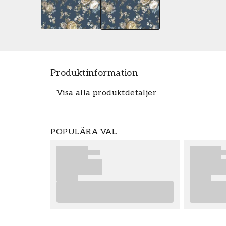
Produktinformation
Visa alla produktdetaljer
Tapeten Roseto - 8313 från Parato är en
POPULÄRA VAL
Roseto - 8313 tillhör den populära tape
beställa enkelt och prisvärt hos oss. Tape
bästa slutresultat av din tapetsering re
ger dig bra tips på vad som är viktigt att
eventuella förberedelser du behöver gen
önskar dig mycket nöje och glädje med di
Produktdetaljer