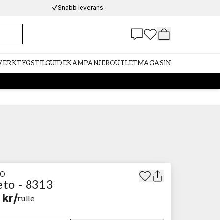
Snabb leverans
 VERKTYG
STILGUIDE
KAMPANJER
OUTLET
MAGASIN
TO
eto - 8313
 kr
/
rulle