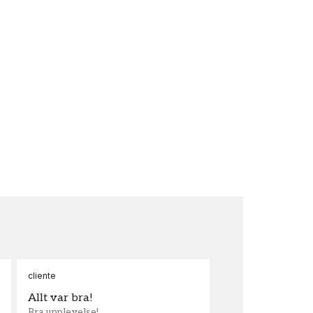
cliente
Ann
Allt var bra!
Sn
Bra upplevelse!
Sna