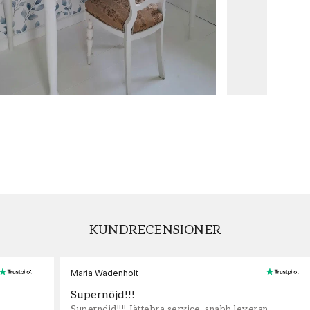
KUNDRECENSIONER
Maria Wadenholt
Supernöjd!!!
Supernöjd!!!! Jättebra service, snabb leveran,