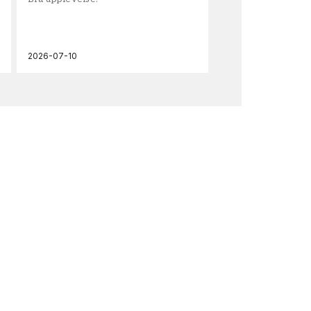
och
2026-07-10
202