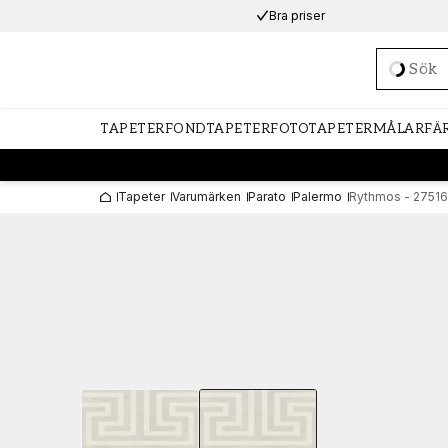
Bra priser
Loadi
TAPETER
FONDTAPETER
FOTOTAPETER
MÅLARFÄ
Tapeter
Varumärken
Parato
Palermo
Rythmos - 27516