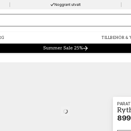
Noggrant utvalt
ng…
RG
TILLBEHÖR &
Summer Sale 25%
PARA
Ryt
Loading…
899