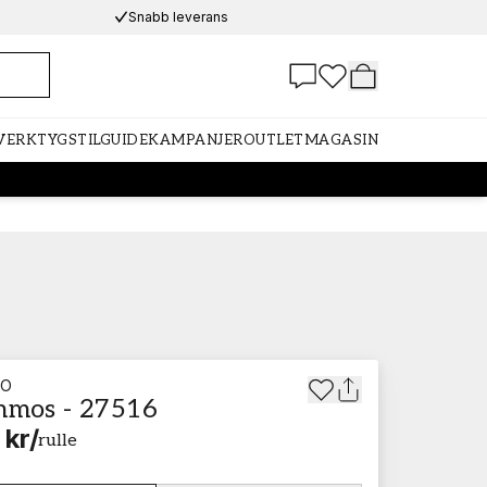
Snabb leverans
 VERKTYG
STILGUIDE
KAMPANJER
OUTLET
MAGASIN
TO
hmos - 27516
 kr
/
rulle