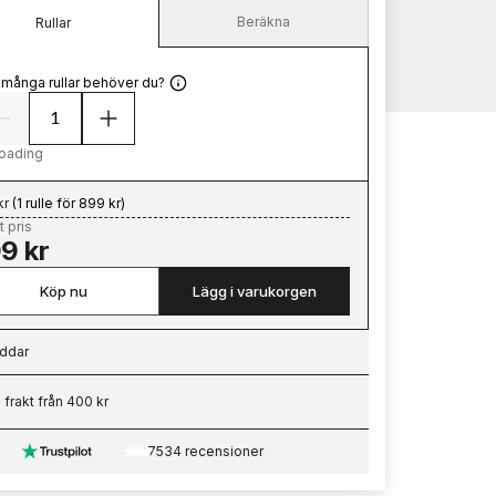
Beräkna
Rullar
 många rullar behöver du?
oading
kr
(
1 rulle för 899 kr
)
t pris
9 kr
Köp nu
Lägg i varukorgen
ddar
ading…
i frakt från 400 kr
7534 recensioner