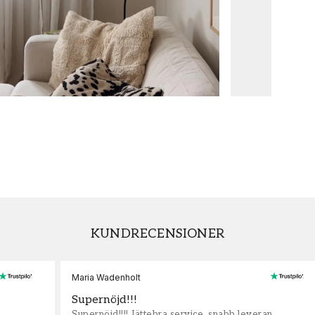
KUNDRECENSIONER
Maria Wadenholt
Supernöjd!!!
Supernöjd!!!! Jättebra service, snabb leveran,