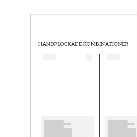
SKU
FT0597-27516
STIL
Geometrisk
HANDPLOCKADE KOMBINATIONER
HÖJD (m)
10,05
KOLLEKTION
Palermo
MÖNSTER HÖJD (cm)
53
MÖNSTERPASSNING
Rak