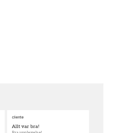
cliente
Ann
Allt var bra!
Sn
Bra upplevelse!
Sna