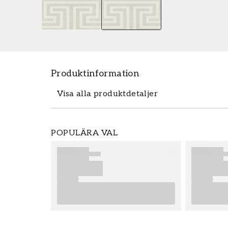
Produktinformation
Visa alla produktdetaljer
Tapeten Rythmos - 27516 från Parato är 
POPULÄRA VAL
Rythmos - 27516 tillhör den populära ta
enkelt och prisvärt hos oss. Tapeter från 
slutresultat av din tapetsering rekommend
bra tips på vad som är viktigt att tänka p
eventuella förberedelser du behöver gen
önskar dig mycket nöje och glädje med di
Produktdetaljer