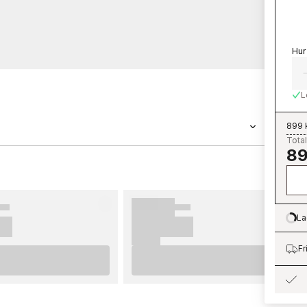
Hur
L
899 
Total
89
en tapet med måtten 0,53 x 10,05 m. Tapeten
petkollektionen Palermo som du kan beställa
Parato är enkla att sätta upp. För bästa
erar vi dig att ta del av våra råd som ger dig
La
Lo
å innan du börjar tapetsera och vilka
omföra innan du påbörjar din tapetsering. Vi
Fr
na nya tapeter från Parato.