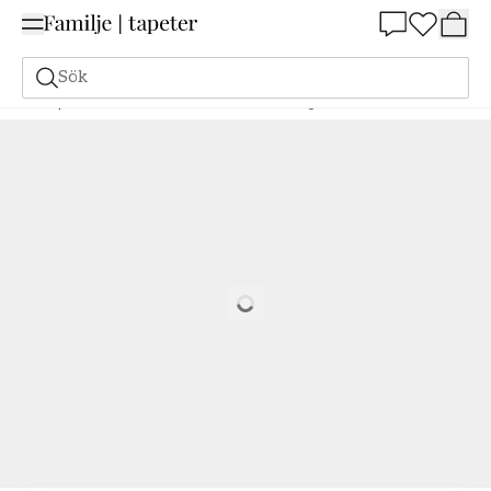
Summer Sale 25%
Sök
Tapeter
Varumärken
Parato
Palermo
Sige - 27589
Loading…