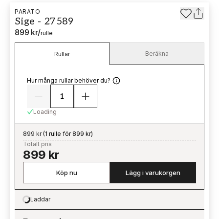
PARATO
Sige - 27589
899 kr
/
rulle
Beräkna
Rullar
Hur många rullar behöver du?
Loading
899 kr
(
1 rulle för 899 kr
)
Totalt pris
899 kr
Köp nu
Lägg i varukorgen
Laddar
Loading…