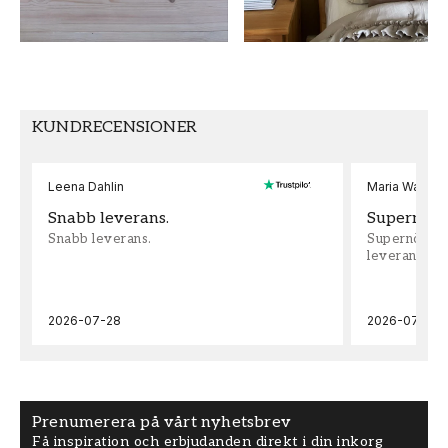
KUNDRECENSIONER
Leena Dahlin
Maria Wadenh
Snabb leverans.
Supernöjd!
Snabb leverans.
Supernöjd!!!
leveran, supe
2026-07-28
2026-07-22
Prenumerera på vårt nyhetsbrev
Få inspiration och erbjudanden direkt i din inkorg