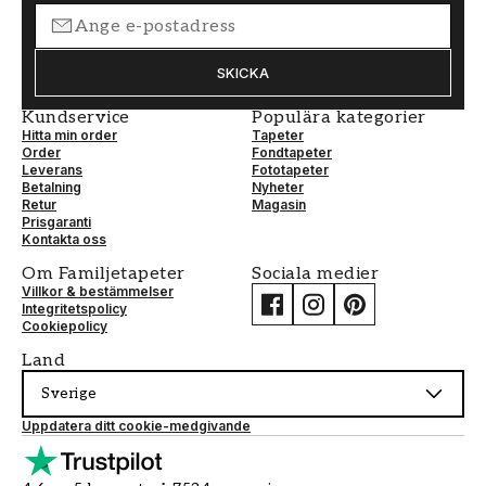
SKICKA
Kundservice
Populära kategorier
Hitta min order
Tapeter
Order
Fondtapeter
Leverans
Fototapeter
Betalning
Nyheter
Retur
Magasin
Prisgaranti
Kontakta oss
Om Familjetapeter
Sociala medier
Villkor & bestämmelser
Integritetspolicy
Cookiepolicy
Land
Sverige
Uppdatera ditt cookie-medgivande