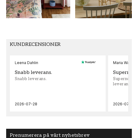
TAPETTYP
MÖNSTERPASSNING
Non-Woven
Rak
KUNDRECENSIONER
Leena Dahlin
Maria Wadenh
Snabb leverans.
Supernöjd!
Snabb leverans.
Supernöjd!!!
leveran, supe
2026-07-28
2026-07-22
Prenumerera på vårt nyhetsbrev