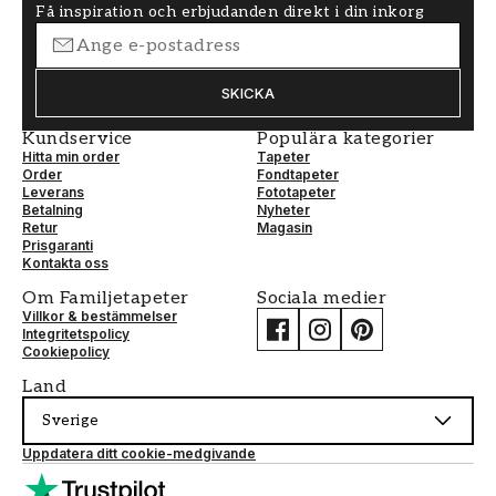
Få inspiration och erbjudanden direkt i din inkorg
SKICKA
Kundservice
Populära kategorier
Hitta min order
Tapeter
Order
Fondtapeter
Leverans
Fototapeter
Betalning
Nyheter
Retur
Magasin
Prisgaranti
Kontakta oss
Om Familjetapeter
Sociala medier
Villkor & bestämmelser
Integritetspolicy
Cookiepolicy
Land
Sverige
Uppdatera ditt cookie-medgivande