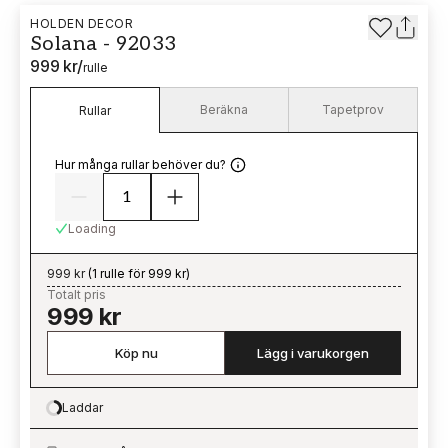
HOLDEN DECOR
Solana - 92033
999 kr
/
rulle
Beräkna
Tapetprov
Rullar
Hur många rullar behöver du?
Loading
999 kr
(
1 rulle för 999 kr
)
Totalt pris
999 kr
Köp nu
Lägg i varukorgen
Laddar
Loading…