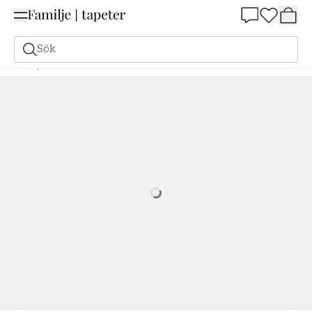
Summer Sale 25%
Sök
Tapeter
Varumärken
Holden Decor
Wanderlust
Solana - 92033
Loading…