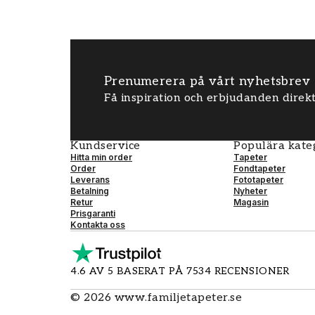
Spackel och spackelspade
Roller, pensel och tapetlim (Vårt tapetlim
wowen
Vattenpass och lod
Tumstock, linjal och kniv
Svamp och hink med vatten
Prenumerera på vårt nyhetsbrev
Få inspiration och erbjudanden direkt
Tips: vi har ett tapetkitt som innehåll
inte sandpapper & spackel
Kundservice
Populära kate
Hitta min order
Tapeter
Order
Fondtapeter
Leverans
Fototapeter
Betalning
Nyheter
Retur
Magasin
Prisgaranti
Kontakta oss
4.6 AV 5 BASERAT PÅ 7534 RECENSIONER
©
2026
www.familjetapeter.se