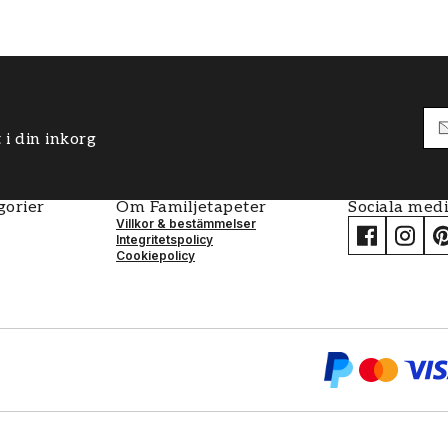
 passar till både pappers-tapet & non-
 i din inkorg
er det mesta du behöver – innehåller
gorier
Om Familjetapeter
Sociala med
Villkor & bestämmelser
Integritetspolicy
Cookiepolicy