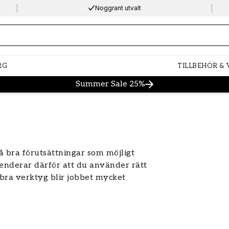
Noggrant utvalt
ng…
RG
TILLBEHÖR &
Summer Sale 25%
så bra förutsättningar som möjligt
enderar därför att du använder rätt
bra verktyg blir jobbet mycket
lista med användbara verktyg och
ar
Rollers
eringstejp
Spackelspadar och
tverktyg
Tvätt och rengöring in
färgskrapor