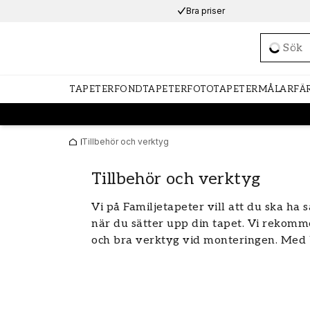
Bra priser
Loadi
TAPETER
FONDTAPETER
FOTOTAPETER
MÅLARFÄ
Tillbehör och verktyg
Tillbehör och verktyg
Vi på Familjetapeter vill att du ska ha 
när du sätter upp din tapet. Vi rekomm
och bra verktyg vid monteringen. Med 
lättare och roligare. Nedan följer en 
tillbehör när du tapetserar:
Populära Verktyg och
Pensl
Set
Mask
Tapetlim och klister
Tape
förbrukningsmateriel
Sandpapper