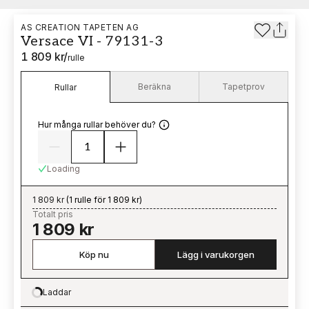
AS CREATION TAPETEN AG
Versace VI - 79131-3
1 809 kr
/
rulle
Beräkna
Tapetprov
Rullar
Hur många rullar behöver du?
Loading
1 809 kr
(
1 rulle för 1 809 kr
)
Totalt pris
1 809 kr
Köp nu
Lägg i varukorgen
Laddar
Loading…