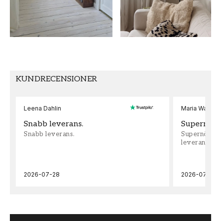
FÄRG
TAPETTYP
Grå
Non-Woven
MÖNSTERPASSNING
Fri Passning
KUNDRECENSIONER
Leena Dahlin
Maria Wadenh
Snabb leverans.
Supernöjd!
Snabb leverans.
Supernöjd!!!
leveran, supe
2026-07-28
2026-07-22