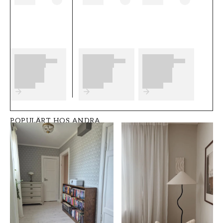
F������r b������sta slutresultat av
din tapetsering rekommenderar vi dig att ta
del av v������ra r������d som ger
dig bra tips p������ vad som
Produktdetaljer
SKU
RUM
FT0551-79131-3
Vardagsrum
POPULÄRT HOS ANDRA
VARUMÄRKE
STIL
AS Creation
Modern
Tapeten AG
BREDD (m)
HÖJD (m)
1,06
10,05
MÖNSTER
KOLLEKTION
Randig
Versace vi