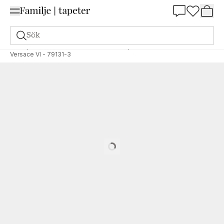
Summer Sale 25%
Sök
Tapeter
Varumärken
AS Creation Tapeten AG
Versace VI
Versace VI - 79131-3
Loading…