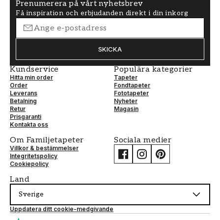
Prenumerera på vårt nyhetsbrev
Få inspiration och erbjudanden direkt i din inkorg
SKICKA
Kundservice
Populära kategorier
Hitta min order
Tapeter
Order
Fondtapeter
Leverans
Fototapeter
Betalning
Nyheter
Retur
Magasin
Prisgaranti
Kontakta oss
Om Familjetapeter
Sociala medier
Villkor & bestämmelser
Integritetspolicy
Cookiepolicy
Land
Sverige
Uppdatera ditt cookie-medgivande