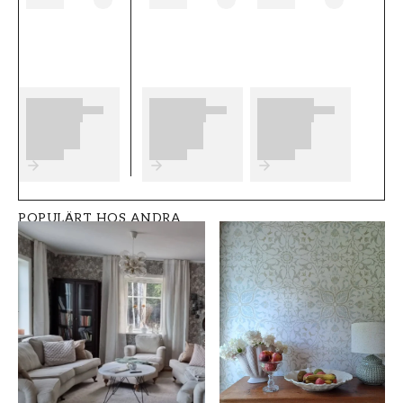
F������r b������sta slutresultat av
din tapetsering rekommenderar vi dig att ta
del av v������ra r������d som ger
dig bra tips p������ vad som
Produktdetaljer
SKU
RUM
FT0551-79134-2
Vardagsrum
POPULÄRT HOS ANDRA
VARUMÄRKE
STIL
AS Creation
Modern
Tapeten AG
BREDD (m)
HÖJD (m)
0,7
10,05
MÖNSTER
KOLLEKTION
Rutig
Versace vi