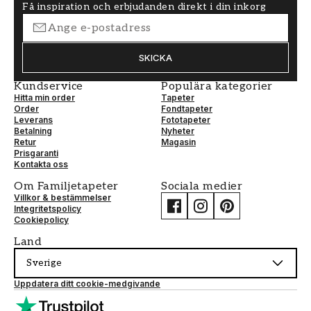
Få inspiration och erbjudanden direkt i din inkorg
SKICKA
Kundservice
Populära kategorier
Hitta min order
Tapeter
Order
Fondtapeter
Leverans
Fototapeter
Betalning
Nyheter
Retur
Magasin
Prisgaranti
Kontakta oss
Om Familjetapeter
Sociala medier
Villkor & bestämmelser
Integritetspolicy
Cookiepolicy
Land
Sverige
Uppdatera ditt cookie-medgivande