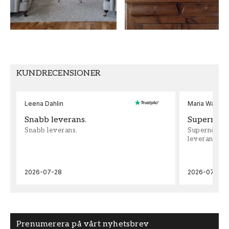
FÄRG
MÖNSTER HÖJD (cm)
Grå
70
TAPETTYP
MÖNSTERPASSNING
Non-Woven
Rak
KUNDRECENSIONER
Leena Dahlin
Maria Wadenh
Snabb leverans.
Supernöjd!
Snabb leverans.
Supernöjd!!!
leveran, supe
2026-07-28
2026-07-22
Prenumerera på vårt nyhetsbrev