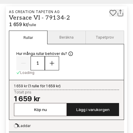
AS CREATION TAPETEN AG
Versace VI - 79134-2
1 659 kr
/
rulle
Beräkna
Tapetprov
Rullar
Hur många rullar behöver du?
Loading
1 659 kr
(
1 rulle för 1 659 kr
)
Totalt pris
1 659 kr
Köp nu
Lägg i varukorgen
Laddar
Loading…