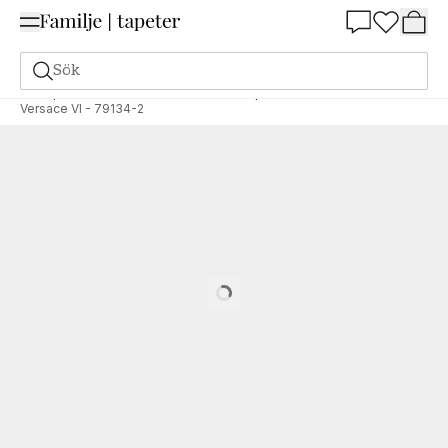
Summer Sale 25%
Sök
Tapeter
Varumärken
AS Creation Tapeten AG
Versace VI
Versace VI - 79134-2
Loading…