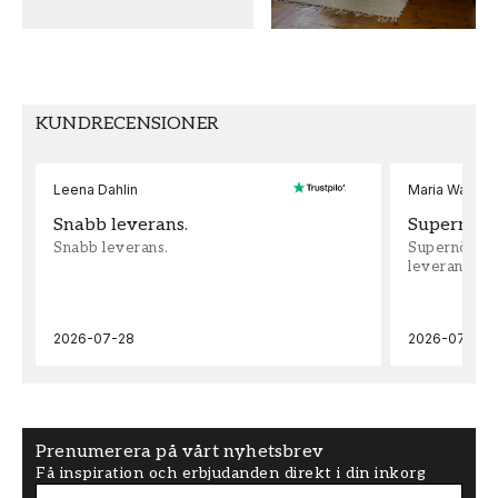
FÄRG
MÖNSTER HÖJD (cm)
Grön
53
TAPETTYP
MÖNSTERPASSNING
KUNDRECENSIONER
Non-Woven
Förskjuten
Leena Dahlin
Maria Wadenh
Snabb leverans.
Supernöjd!
Snabb leverans.
Supernöjd!!!
leveran, supe
2026-07-28
2026-07-22
Prenumerera på vårt nyhetsbrev
Få inspiration och erbjudanden direkt i din inkorg