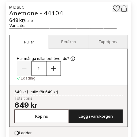
MIDBEC
Anemone - 44104
649 kr
/
rulle
Varianter
Beräkna
Tapetprov
Rullar
Hur många rullar behöver du?
Loading
649 kr
(
1 rulle för 649 kr
)
Totalt pris
649 kr
Köp nu
Lägg i varukorgen
Laddar
Loading…