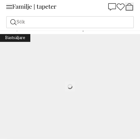
Summer Sale 25%
Sök
Tapeter
Varumärken
Midbec
Grönhaga
Anemone - 44104
Bästsäljare
Loading…