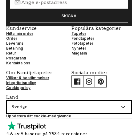
SKICKA
Kundservice
Populära kategorier
Hitta min order
Tapeter
Order
Fondtapeter
Leverans
Fototapeter
Betalning
Nyheter
Retur
Magasin
Prisgaranti
Kontakta oss
Om Familjetapeter
Sociala medier
Villkor & bestämmelser
Integritetspolicy
Cookiepolicy
Land
Sverige
Uppdatera ditt cookie-medgivande
4.6 av 5 baserat på 7534 recensioner