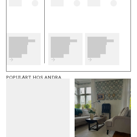
tänka på innan du börjar tapetsera och vilka
eventuella förberedelser du behöver
genomföra innan du påbörjar din tapetsering.
Vi önskar dig mycket nöje och glädje med dina
nya tapeter från Midbec.
Produktdetaljer
SKU
RUM
FT0505-44104
Sovrum
POPULÄRT HOS ANDRA
VARUMÄRKE
STIL
Midbec
Modern
BREDD (m)
HÖJD (m)
0,53
10,05
MÖNSTER
KOLLEKTION
Blommig
Grönhaga