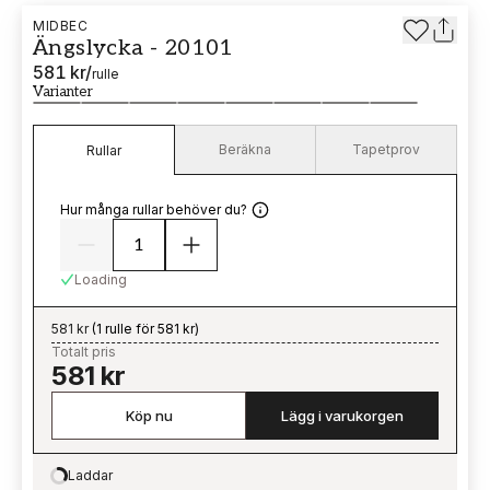
MIDBEC
Ängslycka - 20101
581 kr
/
rulle
Varianter
Beräkna
Tapetprov
Rullar
Hur många rullar behöver du?
Loading
581 kr
(
1 rulle för 581 kr
)
Totalt pris
581 kr
Köp nu
Lägg i varukorgen
Laddar
Loading…