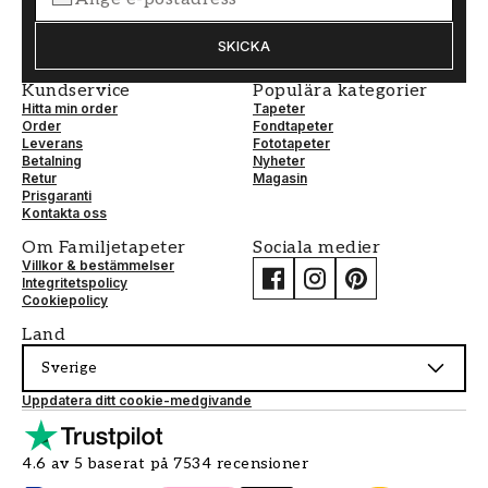
SKICKA
Kundservice
Populära kategorier
Hitta min order
Tapeter
Order
Fondtapeter
Leverans
Fototapeter
Betalning
Nyheter
Retur
Magasin
Prisgaranti
Kontakta oss
Om Familjetapeter
Sociala medier
Villkor & bestämmelser
Integritetspolicy
Cookiepolicy
Land
Sverige
Uppdatera ditt cookie-medgivande
4.6 av 5 baserat på 7534 recensioner