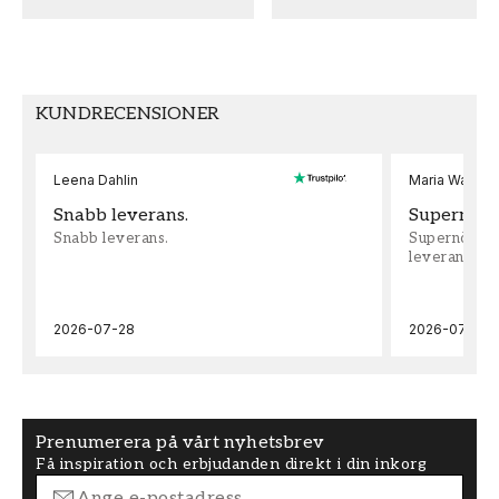
MÖNSTER HÖJD (cm)
TAPETTYP
53
Non-Woven
MÖNSTERPASSNING
KUNDRECENSIONER
Rak
Leena Dahlin
Maria Wadenh
Snabb leverans.
Supernöjd!
Snabb leverans.
Supernöjd!!!
leveran, supe
2026-07-28
2026-07-22
Prenumerera på vårt nyhetsbrev
Få inspiration och erbjudanden direkt i din inkorg