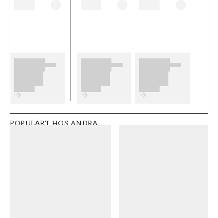
tänka på innan du börjar tapetsera och vilka
eventuella förberedelser du behöver
genomföra innan du påbörjar din tapetsering.
Vi önskar dig mycket nöje och glädje med dina
nya tapeter från Midbec.
Produktdetaljer
SKU
VARUMÄRKE
FT0505-20101
Midbec
POPULÄRT HOS ANDRA
STIL
BREDD (m)
Klassisk
0,53
HÖJD (m)
MÖNSTER
10,05
Blad
KOLLEKTION
FÄRG
Ester
Beige