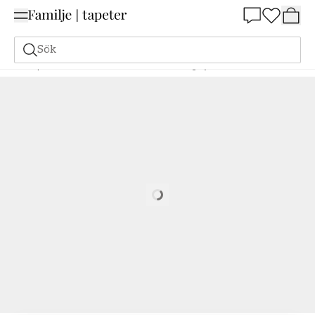
Summer Sale 25%
Sök
Tapeter
Varumärken
Midbec
Ester
Ängslycka - 20101
Loading…