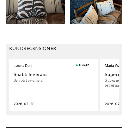
Blommig
Cottage core ii
FÄRG
MÖNSTER HÖJD (cm)
Blå
25
TAPETTYP
MÖNSTERPASSNING
Non-Woven
Förskjuten
KUNDRECENSIONER
Leena Dahlin
Maria Wadenh
Snabb leverans.
Supernöjd!
Snabb leverans.
Supernöjd!!!
leveran, supe
2026-07-28
2026-07-22