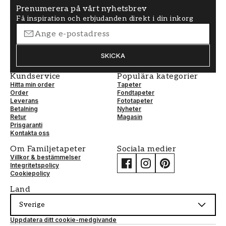
Prenumerera på vårt nyhetsbrev
Få inspiration och erbjudanden direkt i din inkorg
SKICKA
Kundservice
Populära kategorier
Hitta min order
Tapeter
Order
Fondtapeter
Leverans
Fototapeter
Betalning
Nyheter
Retur
Magasin
Prisgaranti
Kontakta oss
Om Familjetapeter
Sociala medier
Villkor & bestämmelser
Integritetspolicy
Cookiepolicy
Land
Sverige
Uppdatera ditt cookie-medgivande