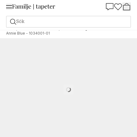
Summer Sale 25%
Sök
Tapeter
Varumärken
Wallpassion
Cottage core II
Annie Blue - 1034001-01
Loading…