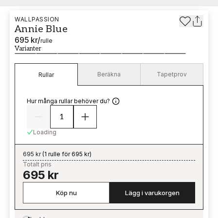
WALLPASSION
Annie Blue
695 kr
/
rulle
Varianter
Beräkna
Tapetprov
Rullar
Hur många rullar behöver du?
Loading
695 kr
(
1 rulle för 695 kr
)
Totalt pris
695 kr
Köp nu
Lägg i varukorgen