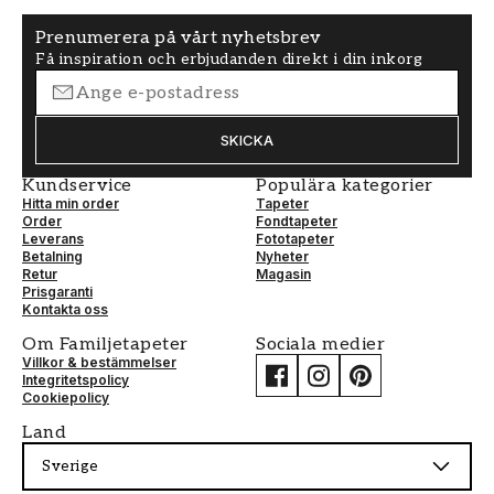
Prenumerera på vårt nyhetsbrev
Få inspiration och erbjudanden direkt i din inkorg
SKICKA
Kundservice
Populära kategorier
Hitta min order
Tapeter
Order
Fondtapeter
Leverans
Fototapeter
Betalning
Nyheter
Retur
Magasin
Prisgaranti
Kontakta oss
Om Familjetapeter
Sociala medier
Villkor & bestämmelser
Integritetspolicy
Cookiepolicy
Land
Sverige