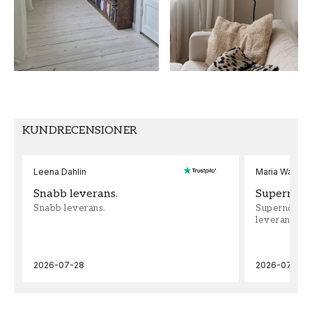
Blad
Blue monkey
FÄRG
MÖNSTER HÖJD (cm)
Grå
50
TAPETTYP
MÖNSTERPASSNING
Non-Woven
Rak
KUNDRECENSIONER
Leena Dahlin
Maria Wadenh
Snabb leverans.
Supernöjd!
Snabb leverans.
Supernöjd!!!
leveran, supe
2026-07-28
2026-07-22