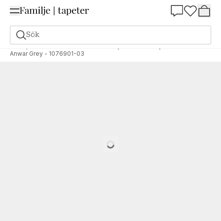
Summer Sale 25%
Sök
Tapeter
Varumärken
Blue Monkey
Blue Monkey
Anwar Grey - 1076901-03
Loading…