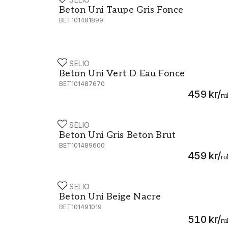
Beton Uni Taupe Gris Fonce - BET10148189
Beton Uni Taupe Gris Fonce
BET101481899
CASELIO
Beton Uni Vert D Eau Fonce - BET10148767
Beton Uni Vert D Eau Fonce
BET101487670
459 kr
/
ru
CASELIO
Beton Uni Gris Beton Brut - BET101489600
Beton Uni Gris Beton Brut
BET101489600
459 kr
/
ru
CASELIO
Beton Uni Beige Nacre - BET101491019
Beton Uni Beige Nacre
BET101491019
510 kr
/
ru