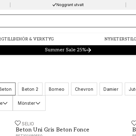
Noggrant utvalt
ng…
RG
TILLBEHÖR & VERKTYG
NYHETER
STIL
Summer Sale 25%
Beton
Beton 2
Borneo
Chevron
Damier
Jut
ke
Mönster
CASELIO
C
60
Beton Uni Gris Beton Fonce - BET101489550
B
Beton Uni Gris Beton Fonce
B
BET101489550
B