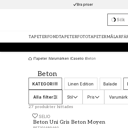
Bra priser
Loadi
TAPETER
FONDTAPETER
FOTOTAPETER
MÅLARFÄ
Tapeter
Varumärken
Caselio
Beton
Beton
KATEGORI
Linen Edition
Balade
Alla filter
Stil
Pris
Varumär
27 produkter hittades
CASELIO
Beton Uni Gris Beton Moyen - BET1014894
Beton Uni Gris Beton Moyen
BET101489460