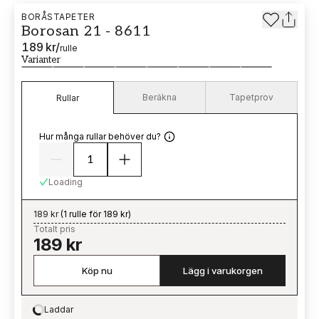
BORÅSTAPETER
Borosan 21 - 8611
189 kr
/
rulle
Varianter
Beräkna
Tapetprov
Rullar
Hur många rullar behöver du?
Loading
189 kr
(
1 rulle för 189 kr
)
Totalt pris
189 kr
Köp nu
Lägg i varukorgen
Laddar
Loading…