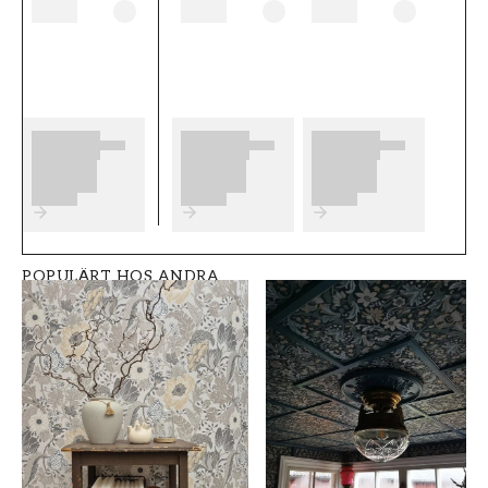
tänka på innan du börjar tapetsera och vilka
eventuella förberedelser du behöver
genomföra innan du påbörjar din tapetsering.
Vi önskar dig mycket nöje och glädje med dina
nya tapeter från Boråstapeter.
Produktdetaljer
SKU
VARUMÄRKE
FT0525-8611
Boråstapeter
POPULÄRT HOS ANDRA
STIL
BREDD (m)
Svenska, Modern
0,53
HÖJD (m)
MÖNSTER
11,2
Blad
KOLLEKTION
FÄRG
Borosan 21
Grå