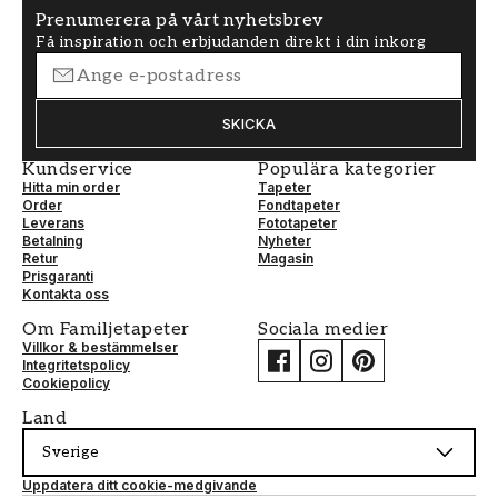
Prenumerera på vårt nyhetsbrev
Få inspiration och erbjudanden direkt i din inkorg
SKICKA
Kundservice
Populära kategorier
Hitta min order
Tapeter
Order
Fondtapeter
Leverans
Fototapeter
Betalning
Nyheter
Retur
Magasin
Prisgaranti
Kontakta oss
Om Familjetapeter
Sociala medier
Villkor & bestämmelser
Integritetspolicy
Cookiepolicy
Land
Sverige
Uppdatera ditt cookie-medgivande