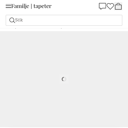
Summer Sale 25%
Sök
Tapeter
Varumärken
Boråstapeter
Borosan 21
Borosan 21 - 8611
Loading…