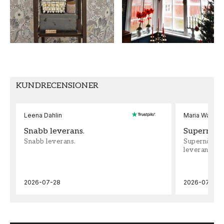
MÖNSTER HÖJD (cm)
TAPETTYP
17,67
Papperstapet
SEKUNDÄR FÄRG
MÖNSTERPASSNING
Vit
Rak
KUNDRECENSIONER
Leena Dahlin
Maria Wadenh
Snabb leverans.
Supernöjd!
Snabb leverans.
Supernöjd!!!
leveran, supe
2026-07-28
2026-07-22