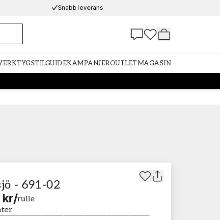
Snabb leverans
 VERKTYG
STILGUIDE
KAMPANJER
OUTLET
MAGASIN
jö - 691-02
 kr
/
rulle
nter