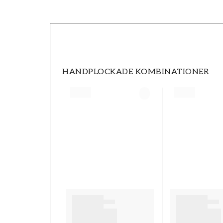
SKU
FT0524-691-02
VARUMÄRKE
Duro
HANDPLOCKADE KOMBINATIONER
BREDD (m)
0,53
UNDER THE LINE FÄRG
Cream
UNDER THE LINE MÖNSTER
Trellis
TAPETTYP
Non-Woven
MÖNSTERPASSNING