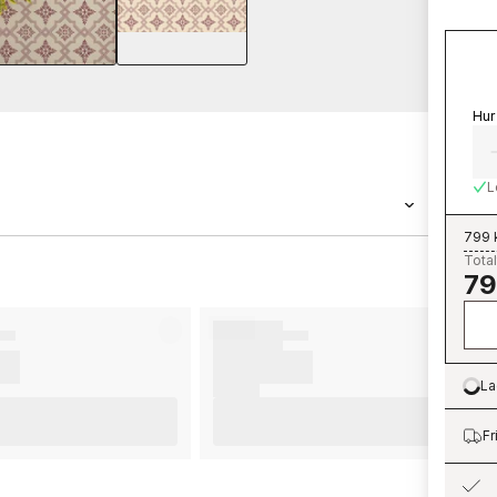
Hur
L
799 
Total
tapet med måtten . Tapeten Börsjö - 691-02
79
 Gammalsvenska QuickUp som du kan beställa
Duro är enkla att sätta upp. För bästa
erar vi dig att ta del av våra råd som ger dig
å innan du börjar tapetsera och vilka
La
Lo
omföra innan du påbörjar din tapetsering. Vi
na nya tapeter från Duro.
Fr