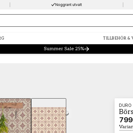
Noggrant utvalt
ng…
RG
TILLBEHÖR &
Summer Sale 25%
DURO
Börs
Loading…
799
Varia