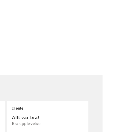
cliente
Ann
Allt var bra!
Sn
Bra upplevelse!
Sna
och