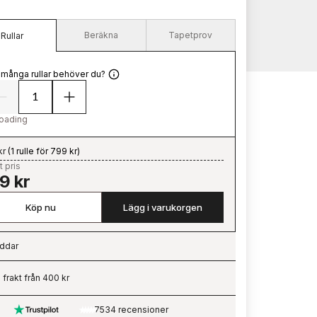
Beräkna
Tapetprov
Rullar
 många rullar behöver du?
oading
kr
(
1 rulle för 799 kr
)
t pris
9 kr
Köp nu
Lägg i varukorgen
ddar
ading…
i frakt från 400 kr
7534 recensioner