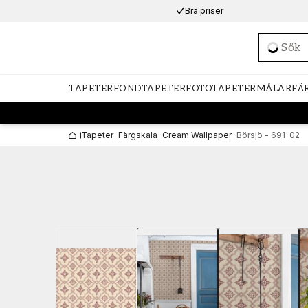
Bra priser
Loadi
TAPETER
FONDTAPETER
FOTOTAPETER
MÅLARFÄ
Tapeter
Färgskala
Cream Wallpaper
Börsjö - 691-02