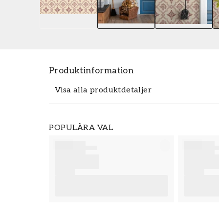
Produktinformation
Visa alla produktdetaljer
Tapeten Börsjö - 691-02 från Duro är en 
POPULÄRA VAL
tillhör den populära tapetkollektionen
enkelt och prisvärt hos oss. Tapeter från 
slutresultat av din tapetsering rekommend
bra tips på vad som är viktigt att tänka p
eventuella förberedelser du behöver gen
önskar dig mycket nöje och glädje med di
Produktdetaljer