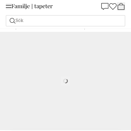
Summer Sale 25%
Sök
Tapeter
Stil och mönster
Geometriska Tapeter
Coral - MISP1342
Loading…