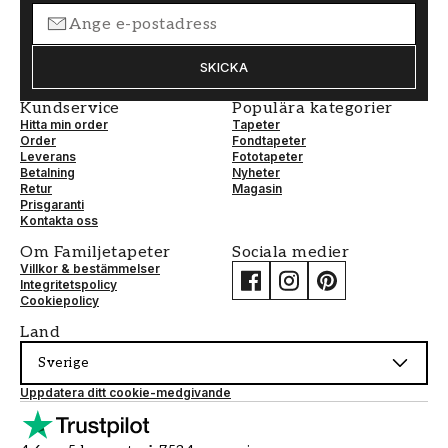
SKICKA
Kundservice
Populära kategorier
Hitta min order
Tapeter
Order
Fondtapeter
Leverans
Fototapeter
Betalning
Nyheter
Retur
Magasin
Prisgaranti
Kontakta oss
Om Familjetapeter
Sociala medier
Villkor & bestämmelser
Integritetspolicy
Cookiepolicy
Land
Sverige
Uppdatera ditt cookie-medgivande