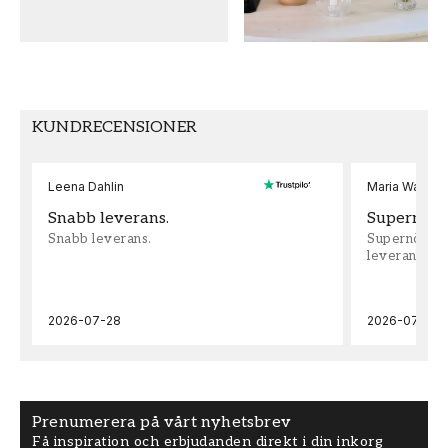
32
Non-Woven
SEKUNDÄR FÄRG
MÖNSTERPASSNING
Vit
Förskjuten
KUNDRECENSIONER
Leena Dahlin
Maria Wadenh
Snabb leverans.
Supernöjd!
Snabb leverans.
Supernöjd!!!
leveran, supe
2026-07-28
2026-07-22
Prenumerera på vårt nyhetsbrev
Få inspiration och erbjudanden direkt i din inkorg