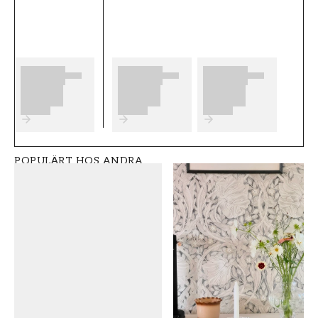
eventuella förberedelser du behöver
genomföra innan du påbörjar din tapetsering.
Vi önskar dig mycket nöje och glädje med dina
nya tapeter från Midbec.
Produktdetaljer
SKU
VARUMÄRKE
FT0505-MISP1342
Midbec
POPULÄRT HOS ANDRA
STIL
BREDD (m)
Retro
0,52
HÖJD (m)
MÖNSTER
10
Geometrisk
KOLLEKTION
FÄRG
Pioneer
Svart
MÖNSTER HÖJD (cm)
TAPETTYP