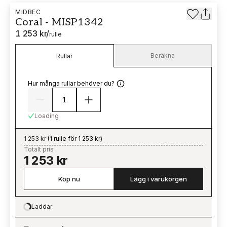
MIDBEC
Coral - MISP1342
1 253 kr
/
rulle
Beräkna
Rullar
Hur många rullar behöver du?
Loading
1 253 kr
(
1 rulle för 1 253 kr
)
Totalt pris
1 253 kr
Köp nu
Lägg i varukorgen
Laddar
Loading…