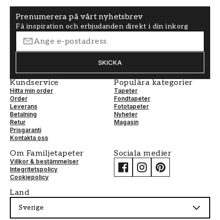
Prenumerera på vårt nyhetsbrev
Få inspiration och erbjudanden direkt i din inkorg
SKICKA
Kundservice
Populära kategorier
Hitta min order
Tapeter
Order
Fondtapeter
Leverans
Fototapeter
Betalning
Nyheter
Retur
Magasin
Prisgaranti
Kontakta oss
Om Familjetapeter
Sociala medier
Villkor & bestämmelser
Integritetspolicy
Cookiepolicy
Land
Sverige