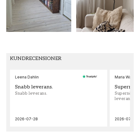
MÖNSTER
KOLLEKTION
Geometrisk
Gammalsvenska
QuickUp
UNDER THE LINE
FÄRG
MÖNSTER
Grå
Trellis
KUNDRECENSIONER
MÖNSTER HÖJD (cm)
TAPETTYP
26,5
Non-Woven
Leena Dahlin
Maria Wadenh
SEKUNDÄR FÄRG
MÖNSTERPASSNING
Snabb leverans.
Supernöjd!
Blå
Rak
Snabb leverans.
Supernöjd!!!
leveran, supe
2026-07-28
2026-07-22