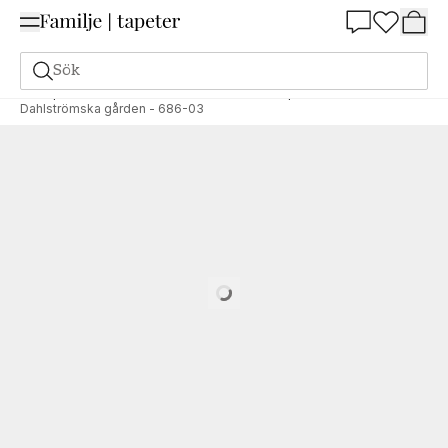
Summer Sale 25%
Sök
Tapeter
Stil och mönster
Geometriska Tapeter
Dahlströmska gården - 686-03
Loading…