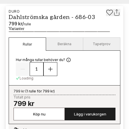
DURO
Dahlströmska gården - 686-03
799 kr
/
rulle
Varianter
Beräkna
Tapetprov
Rullar
Hur många rullar behöver du?
Loading
799 kr
(
1 rulle för 799 kr
)
Totalt pris
799 kr
Köp nu
Lägg i varukorgen