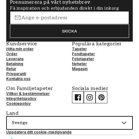
Prenumerera på vårt nyhetsbrev
Få inspiration och erbjudanden direkt i din inkorg
SKICKA
Kundservice
Populära kategorier
Hitta min order
Tapeter
Order
Fondtapeter
Leverans
Fototapeter
Betalning
Nyheter
Retur
Magasin
Prisgaranti
Kontakta oss
Om Familjetapeter
Sociala medier
Villkor & bestämmelser
Integritetspolicy
Cookiepolicy
Land
Sverige
Uppdatera ditt cookie-medgivande