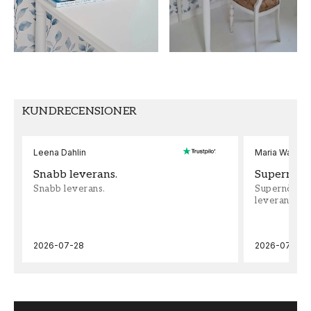
TAPETTYP
SEKUNDÄR FÄRG
Non-Woven
Vit
MÖNSTERPASSNING
VARUMÄRKE
Förskjuten
Galerie
KUNDRECENSIONER
Leena Dahlin
Maria Wadenh
Snabb leverans.
Supernöjd!
Snabb leverans.
Supernöjd!!!
leveran, supe
2026-07-28
2026-07-22