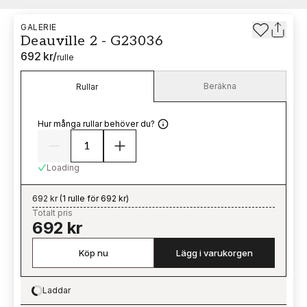
GALERIE
Deauville 2 - G23036
692 kr
/
rulle
Beräkna
Rullar
Hur många rullar behöver du?
Loading
692 kr
(
1 rulle för 692 kr
)
Totalt pris
692 kr
Köp nu
Lägg i varukorgen
Laddar
Loading…