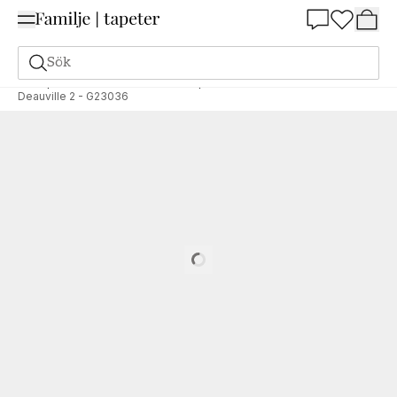
Summer Sale 25%
Sök
Tapeter
Varumärken
Galerie tapeter
Deauville 2
Deauville 2 - G23036
Loading…