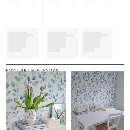
eventuella förberedelser du behöver
genomföra innan du påbörjar din tapetsering.
Vi önskar dig mycket nöje och glädje med dina
nya tapeter från Galerie.
Produktdetaljer
SKU
STIL
FT0537-G23036
Marin
POPULÄRT HOS ANDRA
BREDD (m)
HÖJD (m)
0,52
10
MÖNSTER
KOLLEKTION
Marin
Deauville 2
FÄRG
MÖNSTER HÖJD (cm)
Blå
53