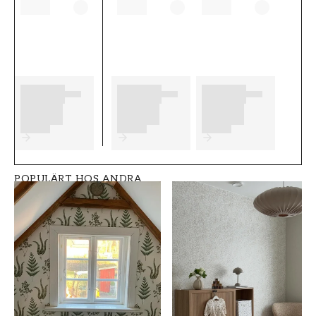
tänka på innan du börjar tapetsera och vilka
eventuella förberedelser du behöver
genomföra innan du påbörjar din tapetsering.
Vi önskar dig mycket nöje och glädje med dina
nya tapeter från Boråstapeter.
Produktdetaljer
SKU
VARUMÄRKE
FT0525-4510
Boråstapeter
POPULÄRT HOS ANDRA
STIL
BREDD (m)
Svenska,
0,53
Gammaldags
HÖJD (m)
MÖNSTER
10,05
Randig
KOLLEKTION
FÄRG
Anno
Vit