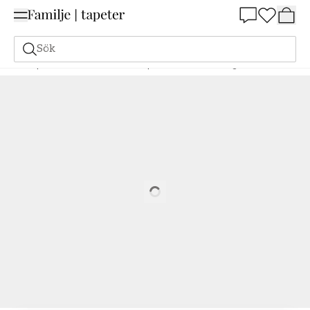
Summer Sale 25%
Sök
Tapeter
Varumärken
Boråstapeter
Anno
Drottningholm - 4510
Loading…