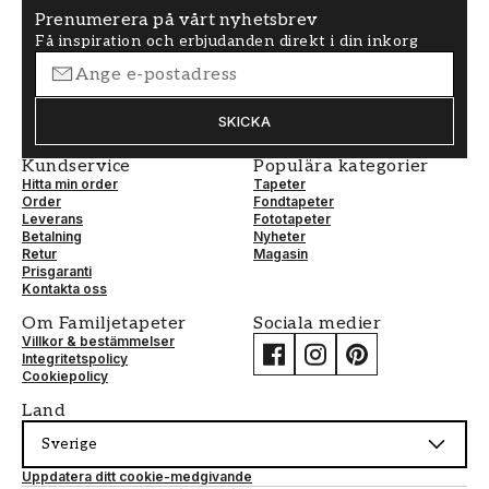
Prenumerera på vårt nyhetsbrev
Få inspiration och erbjudanden direkt i din inkorg
SKICKA
Kundservice
Populära kategorier
Hitta min order
Tapeter
Order
Fondtapeter
Leverans
Fototapeter
Betalning
Nyheter
Retur
Magasin
Prisgaranti
Kontakta oss
Om Familjetapeter
Sociala medier
Villkor & bestämmelser
Integritetspolicy
Cookiepolicy
Land
Sverige
Uppdatera ditt cookie-medgivande