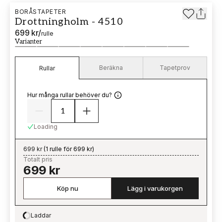
BORÅSTAPETER
Drottningholm - 4510
699 kr
/
rulle
Varianter
Beräkna
Tapetprov
Rullar
Hur många rullar behöver du?
Loading
699 kr
(
1 rulle för 699 kr
)
Totalt pris
699 kr
Köp nu
Lägg i varukorgen
Laddar
Loading…