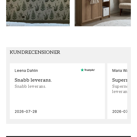
MÖNSTER HÖJD (cm)
TAPETTYP
53
Non-Woven
MÖNSTERPASSNING
Rak
KUNDRECENSIONER
Leena Dahlin
Maria Wadenh
Snabb leverans.
Supernöjd!
Snabb leverans.
Supernöjd!!!
leveran, supe
2026-07-28
2026-07-22