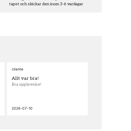
tapet och skickar den inom 3-6 vardagar
cliente
Ann
Allt var bra!
Sn
Bra upplevelse!
Sna
och
2026-07-10
202