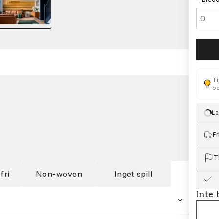
Ti
oc
La
Lo
Fr
T
fri
Non-woven
Inget spill
Inte 