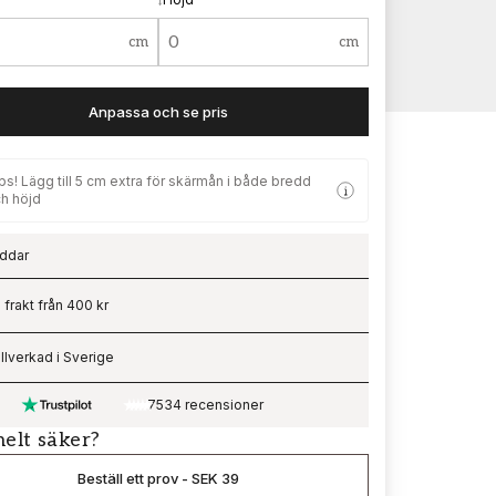
cm
cm
Anpassa och se pris
ps! Lägg till 5 cm extra för skärmån i både bredd
h höjd
ddar
ading…
i frakt från 400 kr
illverkad i Sverige
7534 recensioner
helt säker?
Beställ ett prov
-
SEK 39