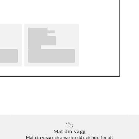
Hall
MOTIV
Länder & resmål
Mät din vägg
Mät din vägg och ange bredd och höjd för att