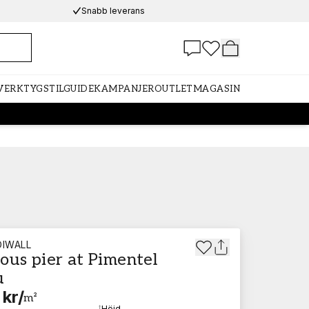
Snabb leverans
 VERKTYG
STILGUIDE
KAMPANJER
OUTLET
MAGASIN
IWALL
ous pier at Pimentel
u
 kr
/
m²
d
Höjd