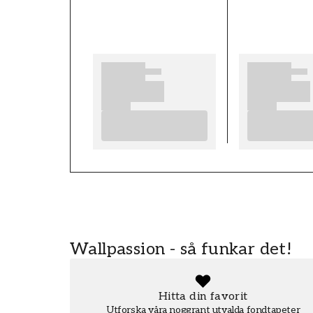
FT0802-88236090
VARUMÄRKE
Scandiwall
Wallpassion - så funkar det!
Hitta din favorit
Utforska våra noggrant utvalda fondtapeter