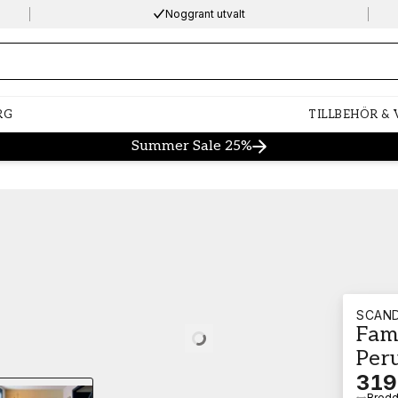
Noggrant utvalt
ng…
RG
TILLBEHÖR &
Summer Sale 25%
SCAND
Fam
Loading…
Per
319
Bred