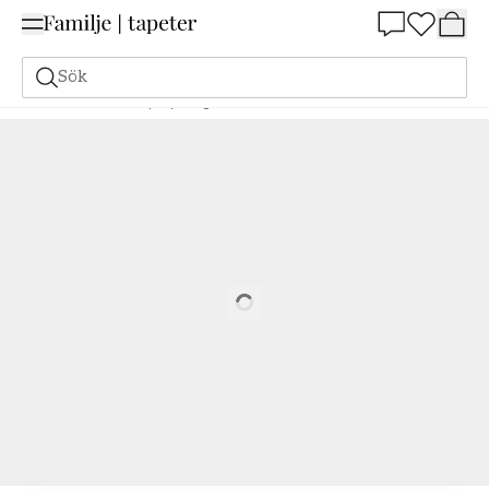
Summer Sale 25%
Sök
Farmer in tractor preparing land with seedbed cultivator
Loading…