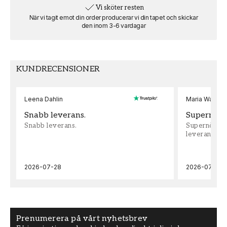
SKU
RUM
Vi sköter resten
FT0802-119883926
Vardagsrum
När vi tagit emot din order producerar vi din tapet och skickar
den inom 3-6 vardagar
VARUMÄRKE
MOTIV
Scandiwall
Fordon
KUNDRECENSIONER
Leena Dahlin
Maria Wadenh
Snabb leverans.
Supernöjd!
Snabb leverans.
Supernöjd!!!
leveran, supe
2026-07-28
2026-07-22
Prenumerera på vårt nyhetsbrev