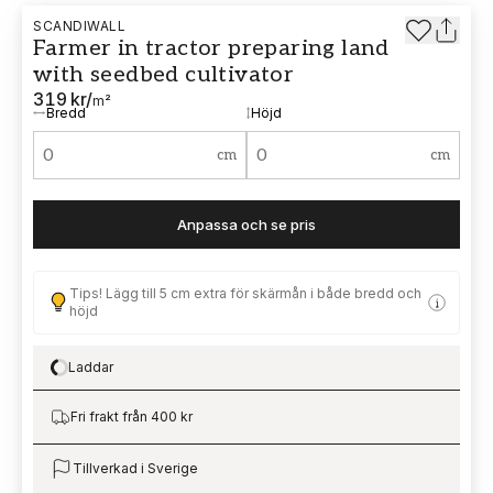
SCANDIWALL
Farmer in tractor preparing land
with seedbed cultivator
319 kr
/
m²
Bredd
Höjd
cm
cm
Anpassa och se pris
Tips! Lägg till 5 cm extra för skärmån i både bredd och
höjd
Laddar
Loading…
Fri frakt från 400 kr
Tillverkad i Sverige