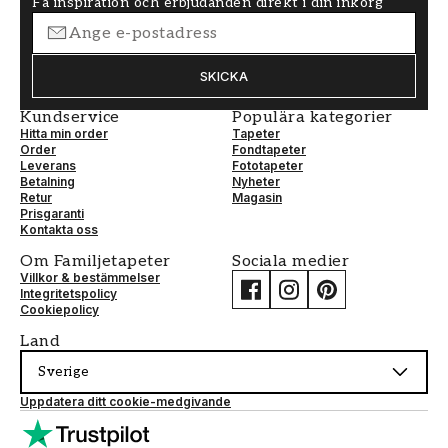
Få inspiration och erbjudanden direkt i din inkorg
SKICKA
Kundservice
Populära kategorier
Hitta min order
Tapeter
Order
Fondtapeter
Leverans
Fototapeter
Betalning
Nyheter
Retur
Magasin
Prisgaranti
Kontakta oss
Om Familjetapeter
Sociala medier
Villkor & bestämmelser
Integritetspolicy
Cookiepolicy
Land
Sverige
Uppdatera ditt cookie-medgivande