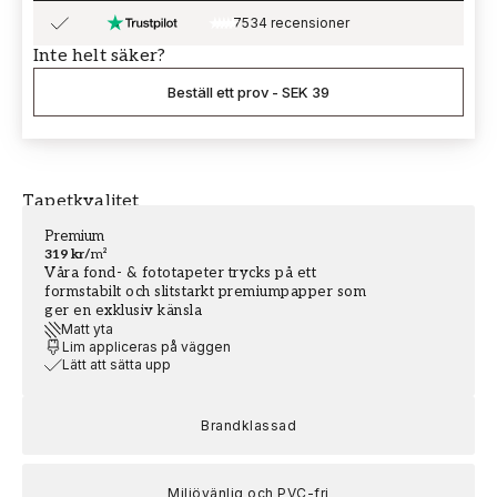
7534 recensioner
Inte helt säker?
Beställ ett prov
-
SEK 39
Tapetkvalitet
Premium
319 kr
/
m²
Våra fond- & fototapeter trycks på ett
formstabilt och slitstarkt premiumpapper som
ger en exklusiv känsla
Matt yta
Lim appliceras på väggen
Lätt att sätta upp
Brandklassad
Miljövänlig och PVC-fri