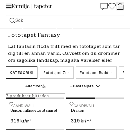
Summer Sale 25%
Sök
Fototapeter
Motiv
Fototapet Andligt & livsstil
Fototapet Fantasy
Fototapet Fantasy
Låt fantasin flöda fritt med en fototapet som tar
dig till en annan värld. Oavsett om du drömmer
om sagolika landskap, magiska varelser eller
abstrakta mönster, har vi ett brett utbud av
KATEGORI
Fototapet Zen
Fototapet Buddha
Fot
fototapeter inom kategorin fantasi. Våra
designtapeter är perfekta för att skapa en unik
Alla filter
Bästsäljare
och personlig atmosfär i ditt hem, och med våra
fondtapeter kan du enkelt förvandla ett helt
7 produkter hittades
rum till en plats fylld av kreativitet och
Unicorn silhouette at sunset
SCANDIWALL
Dragon
SCANDIWALL
inspiration.
Unicorn silhouette at sunset
Dragon
Fototapeter som väcker fantasin till liv
319 kr
/
319 kr
/
m²
m²