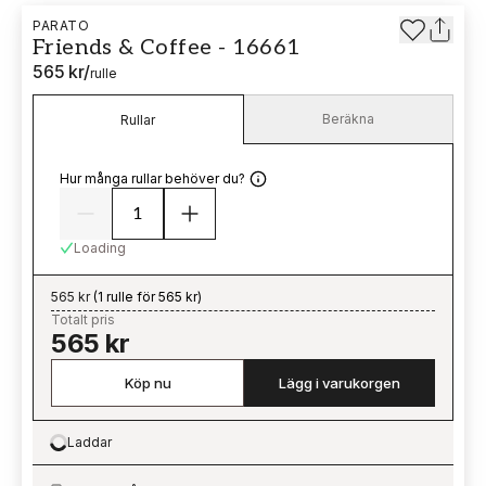
PARATO
Friends & Coffee - 16661
565 kr
/
rulle
Beräkna
Rullar
Hur många rullar behöver du?
Loading
565 kr
(
1 rulle för 565 kr
)
Totalt pris
565 kr
Köp nu
Lägg i varukorgen
Laddar
Loading…