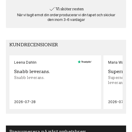
Vi sköter resten
VARUMÄRKE
MOTIV
När vi tagit emot din order producerar vi din tapet och skickar
Scandiwall
den inom 3-6 vardagar
Städer & resmål
FORMAT
Liggande
KUNDRECENSIONER
Leena Dahlin
Maria Wadenh
Snabb leverans.
Supernöjd!
Snabb leverans.
Supernöjd!!!
leveran, supe
2026-07-28
2026-07-22
Prenumerera på vårt nyhetsbrev