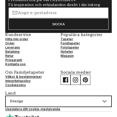
Få inspiration och erbjudanden direkt i din inkorg
SKICKA
Kundservice
Populära kategorier
Hitta min order
Tapeter
Order
Fondtapeter
Leverans
Fototapeter
Betalning
Nyheter
Retur
Magasin
Prisgaranti
Kontakta oss
Om Familjetapeter
Sociala medier
Villkor & bestämmelser
Integritetspolicy
Cookiepolicy
Land
Sverige
Uppdatera ditt cookie-medgivande