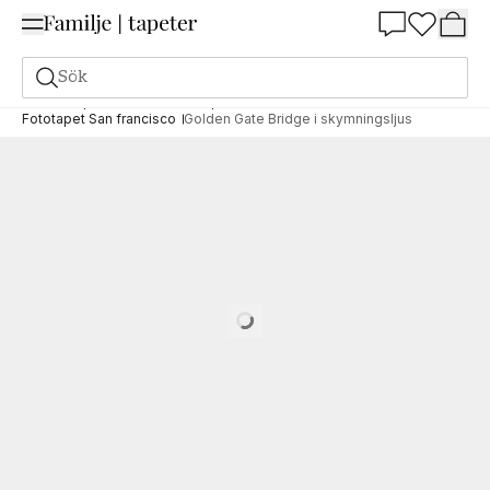
Summer Sale 25%
Sök
Fototapeter
Motiv
Fototapet städer & resmål
Fototapet San francisco
Golden Gate Bridge i skymningsljus
Loading…