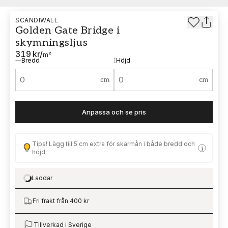
SCANDIWALL
Golden Gate Bridge i
skymningsljus
319 kr
/
m²
Bredd
Höjd
cm
cm
Anpassa och se pris
Tips! Lägg till 5 cm extra för skärmån i både bredd och
höjd
Laddar
Loading…
Fri frakt från 400 kr
Tillverkad i Sverige