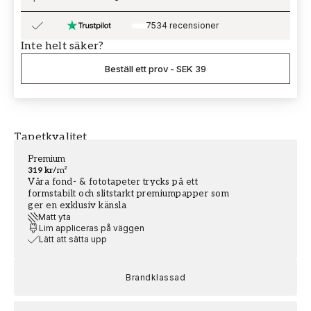
7534 recensioner
Inte helt säker?
Beställ ett prov
-
SEK 39
Tapetkvalitet
Premium
319 kr
/
m²
Våra fond- & fototapeter trycks på ett
formstabilt och slitstarkt premiumpapper som
ger en exklusiv känsla
Matt yta
Lim appliceras på väggen
Lätt att sätta upp
Brandklassad