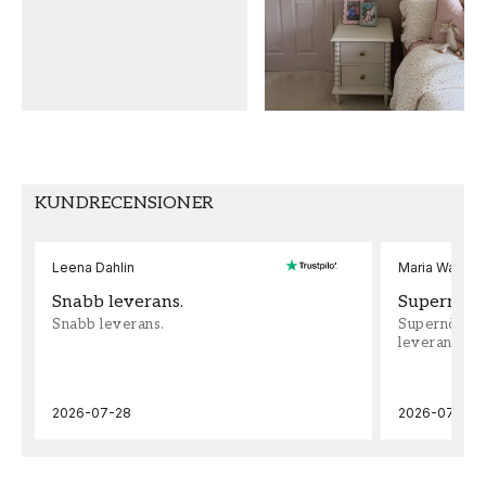
KUNDRECENSIONER
Leena Dahlin
Maria Wadenh
Snabb leverans.
Supernöjd!
Snabb leverans.
Supernöjd!!!
leveran, supe
2026-07-28
2026-07-22