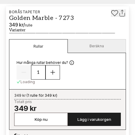
BORÅSTAPETER
Golden Marble - 7273
349 kr
/
rulle
Varianter
Beräkna
Rullar
Hur många rullar behöver du?
Loading
349 kr
(
1 rulle för 349 kr
)
Totalt pris
349 kr
Köp nu
Lägg i varukorgen