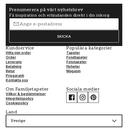
Prenumerera på vårt nyhetsbrev
Få inspiration och erbjudanden direkt i din inkorg
SKICKA
Kundservice
Populära kategorier
Hitta min order
Tapeter
Order
Fondtapeter
Leverans
Fototapeter
Betalning
Nyheter
Retur
Magasin
Prisgaranti
Kontakta oss
Om Familjetapeter
Sociala medier
Villkor & bestämmelser
Integritetspolicy
Cookiepolicy
Land
Sverige