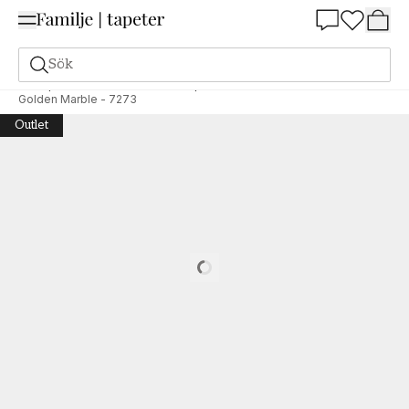
Summer Sale 25%
Sök
Tapeter
Varumärken
Boråstapeter
Graceful Stories
Golden Marble - 7273
Outlet
Loading…