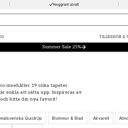
Noggrant utvalt
ng…
RG
TILLBEHÖR &
Summer Sale 25%
ro innehåller 19 olika tapeter.
är enkla att sätta upp. Inspireras av
 och hitta din nya favorit!
malsvenska QuickUp
Blommor & Blad
Akvarell
Atmo