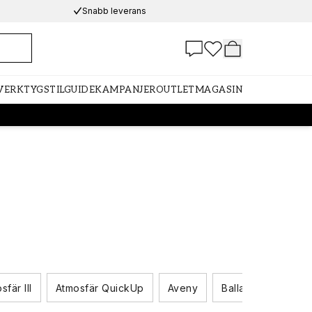
Snabb leverans
 VERKTYG
STILGUIDE
KAMPANJER
OUTLET
MAGASIN
sfär III
Atmosfär QuickUp
Aveny
Ballad
Duro 1