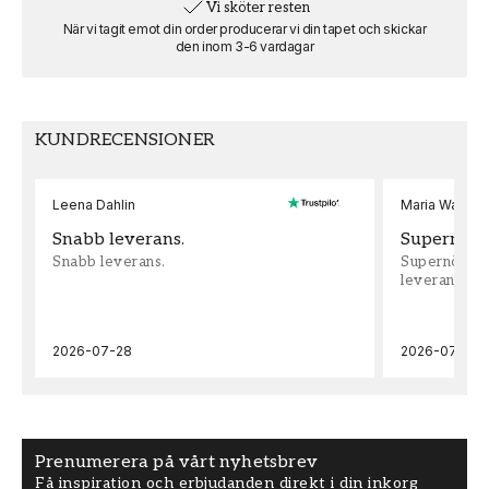
Vi sköter resten
När vi tagit emot din order producerar vi din tapet och skickar
den inom 3-6 vardagar
VARUMÄRKE
MOTIV
Scandiwall
Hav & sjöar
KUNDRECENSIONER
Leena Dahlin
Maria Wadenh
Snabb leverans.
Supernöjd!
Snabb leverans.
Supernöjd!!!
leveran, supe
2026-07-28
2026-07-22
Prenumerera på vårt nyhetsbrev
Få inspiration och erbjudanden direkt i din inkorg