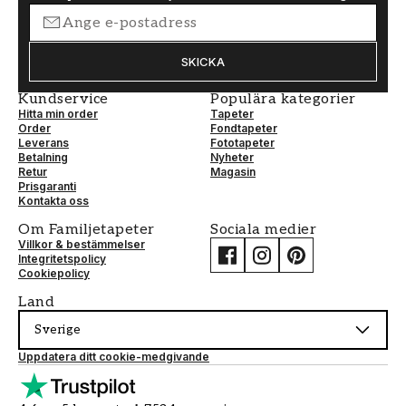
SKICKA
Kundservice
Populära kategorier
Hitta min order
Tapeter
Order
Fondtapeter
Leverans
Fototapeter
Betalning
Nyheter
Retur
Magasin
Prisgaranti
Kontakta oss
Om Familjetapeter
Sociala medier
Villkor & bestämmelser
Integritetspolicy
Cookiepolicy
Land
Sverige
Uppdatera ditt cookie-medgivande