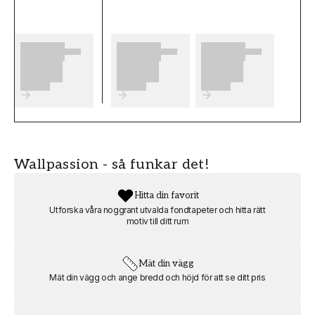
Våra måttbeställda fototapeter/muraler är
formstabila och slitstarka tapeter av typ Non-
woven (150g/m2). Materialet ger en exklusiv
look och känsla till dina väggar
När du sätter upp tapeten skall limmet
appliceras direkt på fondväggen (Non-woven
lim) och tapetvåderna monteras kant i kant.
Tapetvådernas bredd är 50 cm och tapeten är
Wallpassion - så funkar det!
enkel att montera, men känner du dig osäker
bör du överväga att ta hjälp av en
Hitta din favorit
professionell hantverkare.
Utforska våra noggrant utvalda fondtapeter och hitta rätt
motiv till ditt rum
OBS! Tänk på att lägga till 5 cm för skärmån i
både bredd och höjd.
Mät din vägg
Produktdetaljer
Mät din vägg och ange bredd och höjd för att se ditt pris
SKU
RUM
FT0802-72936120
Sovrum