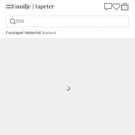
Summer Sale 25%
Sök
Fototapeter
Motiv
Fototapet Natur och landskap
Fototapet Vattenfall
Iceland
Loading…