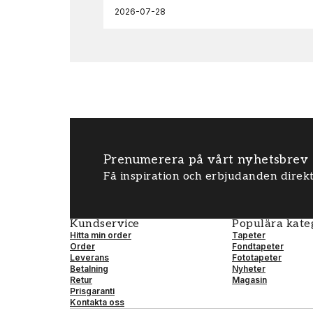
2026-07-28
Prenumerera på vårt nyhetsbrev
Få inspiration och erbjudanden direkt
Kundservice
Populära kate
Hitta min order
Tapeter
Order
Fondtapeter
Leverans
Fototapeter
Betalning
Nyheter
Retur
Magasin
Prisgaranti
Kontakta oss