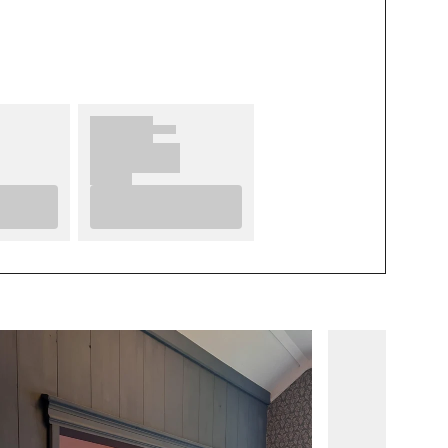
VARUMÄRKE
Wallpassion
MÖNSTER
Blommig
MÖNSTER HÖJD (cm)
50
MÖNSTERPASSNING
Rak