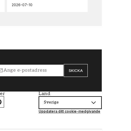
2026-07-10
202
SKICKA
ier
Land
Sverige
Uppdatera ditt cookie-medgivande