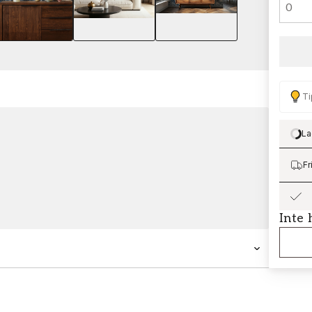
Ti
La
Lo
Fr
Inte 
en prisvärd designtapet som du enkelt kan
d en unik fondtapet kan du enkelt skapa din