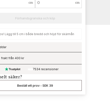
cm
cm
Förhandsgranska och köp
ps! Lägg till 5 cm i både bredd och höjd för skärmån
ddar
ading…
i frakt från 400 kr
7534 recensioner
helt säker?
Beställ ett prov
-
SEK 39