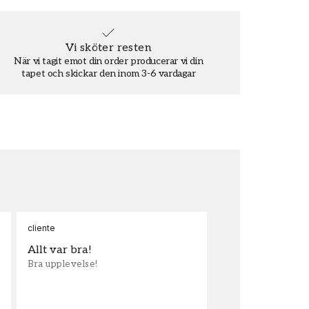
Vi sköter resten
När vi tagit emot din order producerar vi din
tapet och skickar den inom 3-6 vardagar
cliente
Ann
Allt var bra!
Sn
Bra upplevelse!
Sna
och