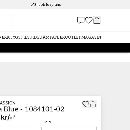
Snabb leverans
 VERKTYG
STILGUIDE
KAMPANJER
OUTLET
MAGASIN
ASSION
a Blue - 1084101-02
 kr
/
m²
d
Höjd