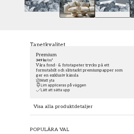
Tapetkvalitet
Premium
349 kr
/
m²
Våra fond- & fototapeter trycks på ett
formstabilt och slitstarkt premiumpapper som
ger en exklusiv känsla
Matt yta
Lim appliceras på väggen
Lätt att sätta upp
Visa alla produktdetaljer
Fondtapeten Irina Blue - 1084101-02 är 
POPULÄRA VAL
måttbeställa utifrån dina egna behov. Me