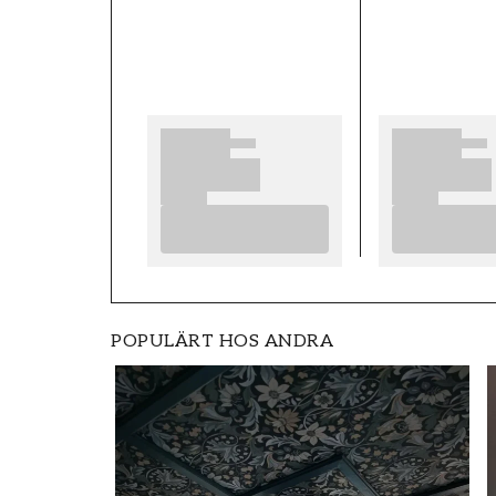
RUM
Vardagsrum
STIL
Svenska, Modern
KOLLEKTION
Wallpassion
TAPETTYP
Non-Woven
POPULÄRT HOS ANDRA