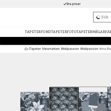
Bra priser
Loadi
TAPETER
FONDTAPETER
FOTOTAPETER
MÅLARFÄ
Tapeter
Varumärken
Wallpassion
Wallpassion
Irina B