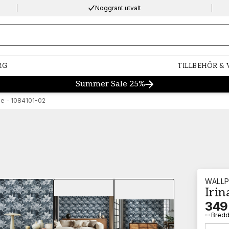
Noggrant utvalt
ng…
RG
TILLBEHÖR &
Summer Sale 25%
lue - 1084101-02
WALLP
Irin
Loading…
349
Bred