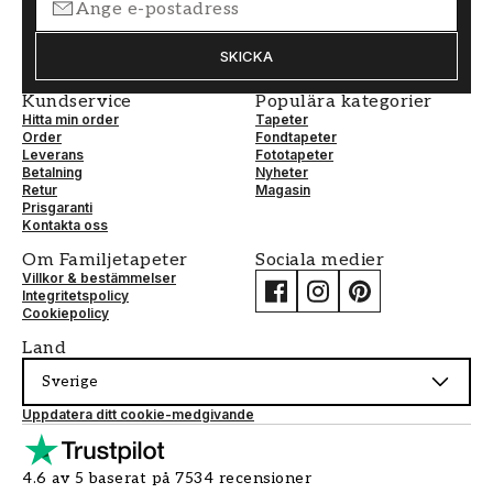
SKICKA
Kundservice
Populära kategorier
Hitta min order
Tapeter
Order
Fondtapeter
Leverans
Fototapeter
Betalning
Nyheter
Retur
Magasin
Prisgaranti
Kontakta oss
Om Familjetapeter
Sociala medier
Villkor & bestämmelser
Integritetspolicy
Cookiepolicy
Land
Sverige
Uppdatera ditt cookie-medgivande
4.6 av 5 baserat på 7534 recensioner