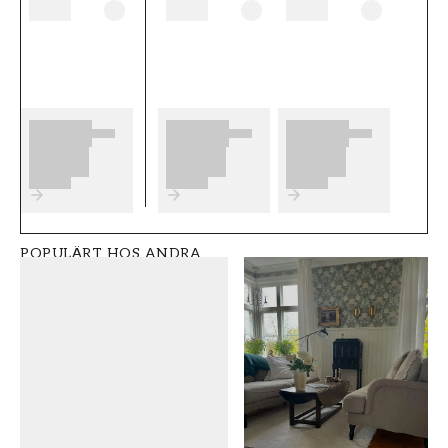
tänka på innan du börjar tapetsera och vilka
eventuella förberedelser du behöver
genomföra innan du påbörjar din tapetsering.
Vi önskar dig mycket nöje och glädje med dina
nya tapeter från Duro.
Produktdetaljer
SKU
RUM
FT0524-387-07
Sovrum
POPULÄRT HOS ANDRA
VARUMÄRKE
STIL
Duro
Svenska, Klassisk
BREDD (m)
HÖJD (m)
0,53
10,05
MÖNSTER
KOLLEKTION
Blommig
Hav & Land