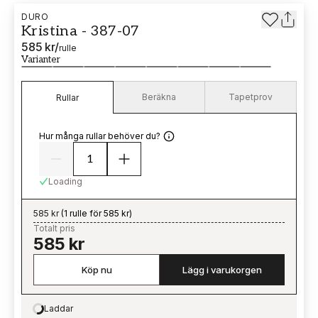
DURO
Kristina - 387-07
585 kr
/
rulle
Varianter
Beräkna
Tapetprov
Rullar
Hur många rullar behöver du?
Loading
585 kr
(
1 rulle för 585 kr
)
Totalt pris
585 kr
Köp nu
Lägg i varukorgen
Laddar
Loading…