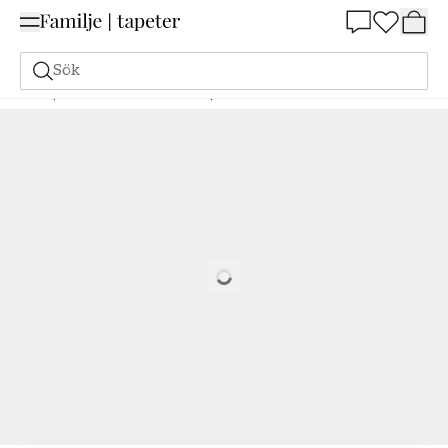
Summer Sale 25%
Sök
Tapeter
Varumärken
Duro tapeter
Hav & Land
Kristina - 387-07
Loading…