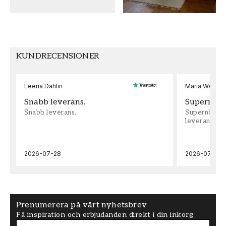
FÄRG
MÖNSTER HÖJD (cm)
Grön
26,5
TAPETTYP
MÖNSTERPASSNING
KUNDRECENSIONER
Non-Woven
Förskjuten
Leena Dahlin
Maria Wadenh
Snabb leverans.
Supernöjd!
Snabb leverans.
Supernöjd!!!
leveran, supe
2026-07-28
2026-07-22
Prenumerera på vårt nyhetsbrev
Få inspiration och erbjudanden direkt i din inkorg