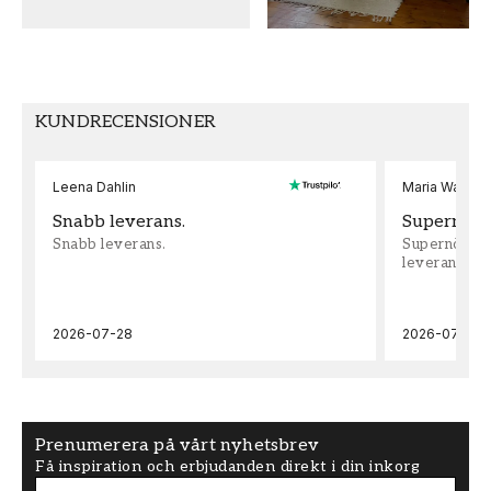
FÄRG
MÖNSTER HÖJD (cm)
Grön
24,7
TAPETTYP
MÖNSTERPASSNING
KUNDRECENSIONER
Non-Woven
Rak
Leena Dahlin
Maria Wadenh
Snabb leverans.
Supernöjd!
Snabb leverans.
Supernöjd!!!
leveran, supe
2026-07-28
2026-07-22
Prenumerera på vårt nyhetsbrev
Få inspiration och erbjudanden direkt i din inkorg