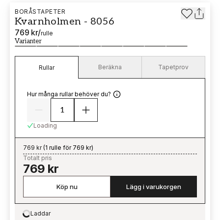
BORÅSTAPETER
Kvarnholmen - 8056
769 kr
/
rulle
Varianter
Beräkna
Tapetprov
Rullar
Hur många rullar behöver du?
Loading
769 kr
(
1 rulle för 769 kr
)
Totalt pris
769 kr
Köp nu
Lägg i varukorgen
Laddar
Loading…