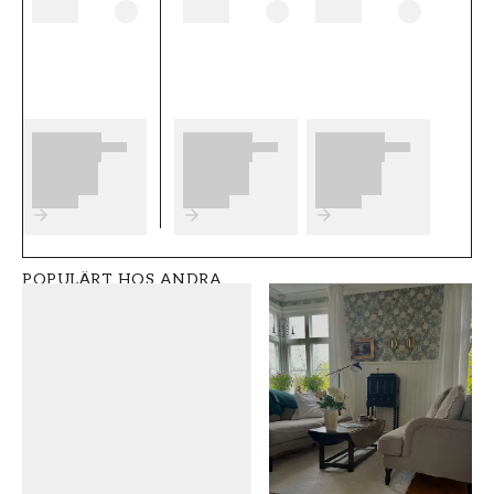
tänka på innan du börjar tapetsera och vilka
eventuella förberedelser du behöver
genomföra innan du påbörjar din tapetsering.
Vi önskar dig mycket nöje och glädje med dina
nya tapeter från Boråstapeter.
Produktdetaljer
SKU
RUM
FT0525-8056
Vardagsrum
POPULÄRT HOS ANDRA
VARUMÄRKE
STIL
Boråstapeter
Klassisk
BREDD (m)
HÖJD (m)
0,53
10,05
MÖNSTER
KOLLEKTION
Medaljong
Anno ii