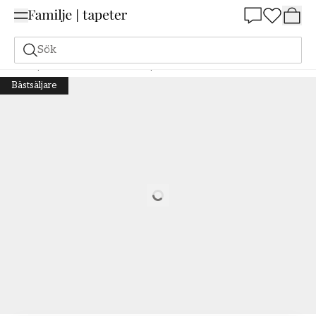
Summer Sale 25%
Sök
Tapeter
Varumärken
Boråstapeter
Anno II
Kvarnholmen - 8056
Bästsäljare
Loading…