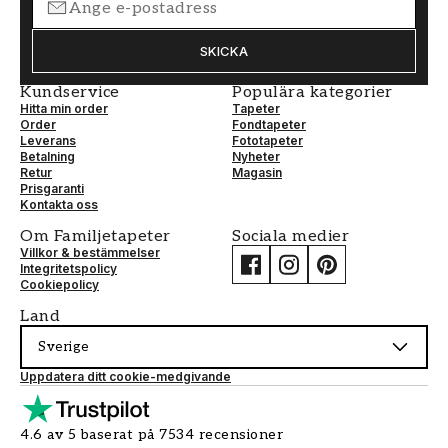
SKICKA
Kundservice
Populära kategorier
Hitta min order
Tapeter
Order
Fondtapeter
Leverans
Fototapeter
Betalning
Nyheter
Retur
Magasin
Prisgaranti
Kontakta oss
Om Familjetapeter
Sociala medier
Villkor & bestämmelser
Integritetspolicy
Cookiepolicy
Land
Sverige
Uppdatera ditt cookie-medgivande
4.6 av 5 baserat på 7534 recensioner