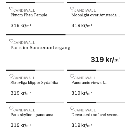
Phnom Phen Temple Cambodia
SCANDIWALL
Moonlight over Amsterdam
SCANDIWALL
Phnom Phen Temple
Moonlight over Amsterdam
Cambodia
- Netherlands
319 kr
/
319 kr
/
m²
m²
Paris im Sonnenuntergang
SCANDIWALL
Paris im Sonnenuntergang
319 kr
/
m²
Skrovliga klippor Sydafrika
SCANDIWALL
Panoramic view of Nepales
SCANDIWALL
Skrovliga klippor Sydafrika
Panoramic view of
Nepalese Himalayas in
319 kr
/
319 kr
/
Solukhumbu District
m²
m²
Sagarmatha National Park at
sunset Nuptse peaks
Everest Lhotse
Paris skyline - panorama
SCANDIWALL
Decorated roof and second
SCANDIWALL
Paris skyline - panorama
Decorated roof and second
floor of traditional old
319 kr
/
319 kr
/
chinese temple Seh Tek
m²
m²
Tong Cheah Kongsi in