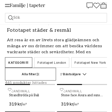
Summer Sale 25%
Sök
Fototapeter
Motiv
Fototapet städer & resmål
Fototapet städer & resmål
Att resa är en av livets stora glädjeämnen och
många av oss drömmer om att besöka världens
vackraste städer och sevärdheter. Med en
fototapet med motiv från städer och resmål kan
KATEGORI
Fototapet London
Fototapet New York
du få känslan av att befinna dig på din
drömplats varje dag. Vårt breda utbud av
Alla filter
Bästsäljare
fototapeter och muraler låter dig skapa en
personlig och inspirerande inredning som tar dig
465 produkter hittades
med på en resa varje gång du kliver in i rummet.
Strandhydda på Bali
SCANDIWALL
Stone face Asura and sun
SCANDIWALL
Strandhydda på Bali
Stone face Asura and sunset
Upplev världens metropoler
over moat Angkor Thom
319 kr
/
319 kr
/
Cambodia
m²
m²
Oavsett om du drömmer om New Yorks