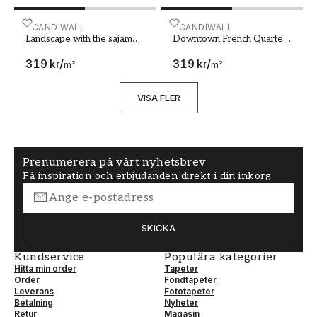
Georgetown Penang
Malaysia UNESCO world
Landscape with the sajama volcano in the background 
SCANDIWALL
Downtown French Quarters
SCANDIWALL
heritage site Night view
Landscape with the sajama
Downtown French Quarters
volcano in the background
New Orleans Louisiana at
319 kr
/
319 kr
/
plateau National Park
Night
m²
m²
bolivia
VISA FLER
Prenumerera på vårt nyhetsbrev
Få inspiration och erbjudanden direkt i din inkorg
SKICKA
Kundservice
Populära kategorier
Hitta min order
Tapeter
Order
Fondtapeter
Leverans
Fototapeter
Betalning
Nyheter
Retur
Magasin