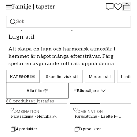
Summer Sale 25%
Sök
Shoppa stilen
Stil och känsla
Lugn stil
Lugn stil
Att skapa en lugn och harmonisk atmosfär i
hemmet är något många eftersträvar. Färg
spelar en avgörande roll i att uppnå denna
känsla av lugn och ro. Genom att välja rätt
KATEGORI
Skandinavisk stil
Modern stil
Lantlig s
färger kan du transformera ditt hem till en
fridfull oas där du kan slappna av och ladda
Alla filter
Bästsäljare
batterierna. Låt oss utforska hur du kan
använda färg för att skapa en lugn stil i ditt
80 produkter hittades
hem.
Färgsättning - Henrika F-001-00002-01
KOMBINATION
Färgsättning - Lisette F-0
KOMBINATION
Färgsättning - Henrika F-
Färgsättning - Lisette F-
Färgval för en lugn stil
001-00002-01
001-00004-01
4 produkter
3 produkter
När det gäller att skapa en lugn stil med hjälp