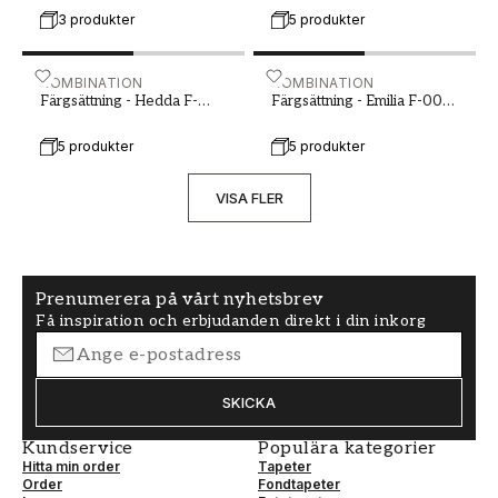
3 produkter
5 produkter
Färgsättning - Hedda F-001-00093-02
KOMBINATION
Färgsättning - Emilia F-0
KOMBINATION
Färgsättning - Hedda F-
Färgsättning - Emilia F-001-
001-00093-02
00097-01
5 produkter
5 produkter
VISA FLER
Prenumerera på vårt nyhetsbrev
Få inspiration och erbjudanden direkt i din inkorg
SKICKA
Kundservice
Populära kategorier
Hitta min order
Tapeter
Order
Fondtapeter