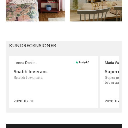
MÖNSTER HÖJD (cm)
TAPETTYP
64
Papperstapet
SEKUNDÄR FÄRG
MÖNSTERPASSNING
Grå
Rak
KUNDRECENSIONER
Leena Dahlin
Maria Wadenh
Snabb leverans.
Supernöjd!
Snabb leverans.
Supernöjd!!!
leveran, supe
2026-07-28
2026-07-22