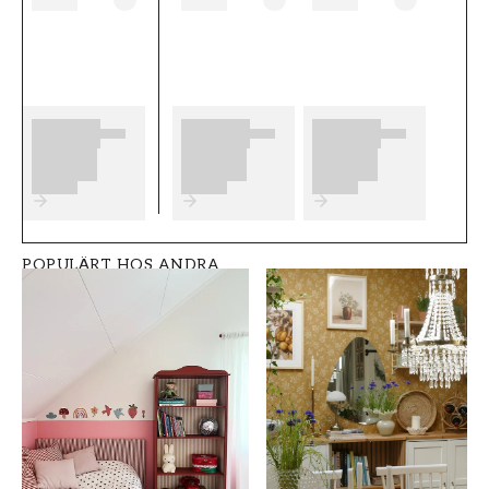
eventuella förberedelser du behöver
genomföra innan du påbörjar din tapetsering.
Vi önskar dig mycket nöje och glädje med dina
nya tapeter från Eijffinger.
Produktdetaljer
SKU
VARUMÄRKE
FT0553-358004
Eijffinger
POPULÄRT HOS ANDRA
STIL
BREDD (m)
Gammaldags
0,52
HÖJD (m)
MÖNSTER
10
Blommig
KOLLEKTION
FÄRG
Masterpiece
Gul