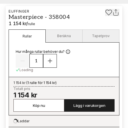
EIJFFINGER
Masterpiece - 358004
1 154 kr
/
rulle
Beräkna
Tapetprov
Rullar
Hur många rullar behöver du?
Loading
1 154 kr
(
1 rulle för 1 154 kr
)
Totalt pris
1 154 kr
Köp nu
Lägg i varukorgen
Laddar
Loading…