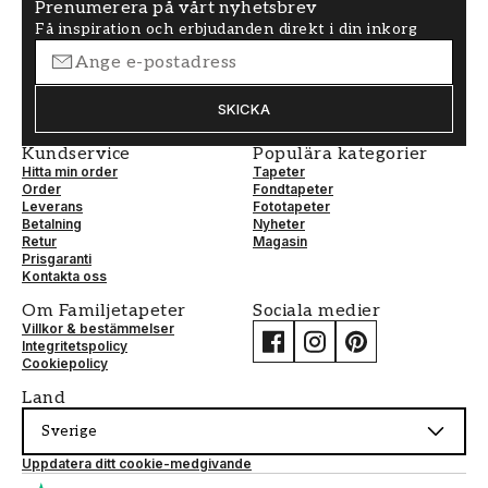
Prenumerera på vårt nyhetsbrev
Få inspiration och erbjudanden direkt i din inkorg
SKICKA
Kundservice
Populära kategorier
Hitta min order
Tapeter
Order
Fondtapeter
Leverans
Fototapeter
Betalning
Nyheter
Retur
Magasin
Prisgaranti
Kontakta oss
Om Familjetapeter
Sociala medier
Villkor & bestämmelser
Integritetspolicy
Cookiepolicy
Land
Sverige
Uppdatera ditt cookie-medgivande