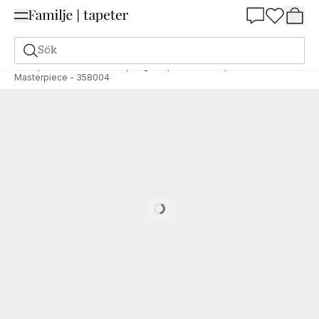
Summer Sale 25%
Sök
Tapeter
Varumärken
Eijffinger tapeter
Masterpiece
Masterpiece - 358004
Loading…